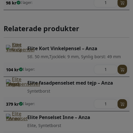
98
kr
I lager:
Relaterade produkter
Elite Kort Vinkelpensel – Anza
Stl. 50 mm,Tjocklek: 9 mm, Synlig borst: 49 mm
104
kr
I lager:
Elite fasadpenselset med tejp – Anza
Syntetborst
379
kr
I lager:
Elite Penselset Inne – Anza
Elite, Syntetborst