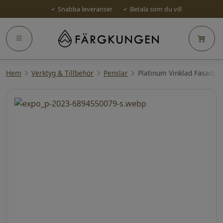
Snabba leveranser
Betala som du vill
Hem
Verktyg & Tillbehör
Penslar
Platinum Vinklad Fasadpe