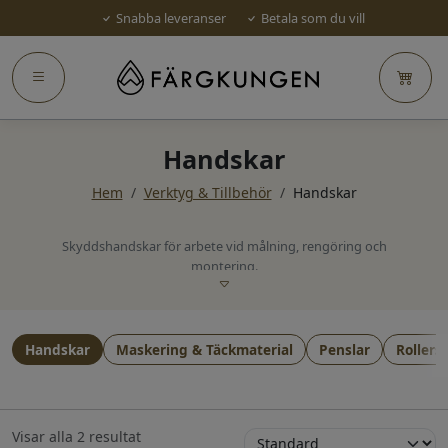
Snabba leveranser
Betala som du vill
Handskar
Hem
/
Verktyg & Tillbehör
/
Handskar
Skyddshandskar för arbete vid målning, rengöring och
montering.
Handskar
Maskering & Täckmaterial
Penslar
Rollers
Visar alla 2 resultat