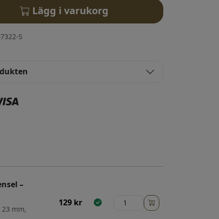
Lägg i varukorg
7322-S
odukten
nsel –
129
kr
: 23 mm,