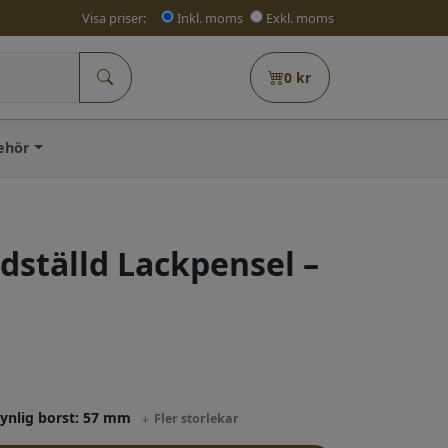
Visa priser:
Inkl. moms
Exkl. moms
0
kr
behör
dställd Lackpensel –
Synlig borst: 57 mm
Fler storlekar