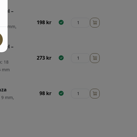
nsel –
198
kr
: 16 mm,
nsel –
273
kr
k: 18
56 mm
nza
98
kr
: 9 mm,