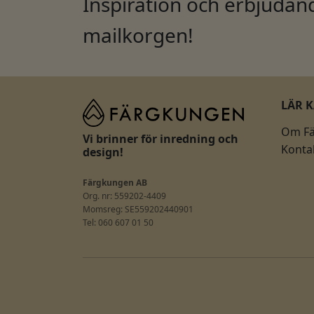
Inspiration och erbjudand
mailkorgen!
LÄR 
Om F
Vi brinner för inredning och
Konta
design!
Färgkungen AB
Org. nr: 559202-4409
Momsreg: SE559202440901
Tel: 060 607 01 50