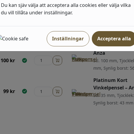
Du kan sjäv välja att acceptera alla cookies eller välja vilka
Platinum Lackpe
du vill tillåta under inställningar.
Anza
Stl. 70 mm, Tjocklek
70
kr
Synlig borst: 56 mm
Inställningar
Acceptera alla
Platinum Lackpe
Anza
100
kr
Stl. 100 mm, Tjockle
mm, Synlig borst: 
Platinum Kort
Vinkelpensel – A
99
kr
Stl. 35 mm, Tjocklek
Synlig borst: 43 mm