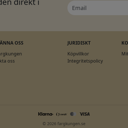
en direkt i
KÄNNA OSS
JURIDISKT
K
ärgkungen
Köpvillkor
Mi
kta oss
Integritetspolicy
© 2026 fargkungen.se