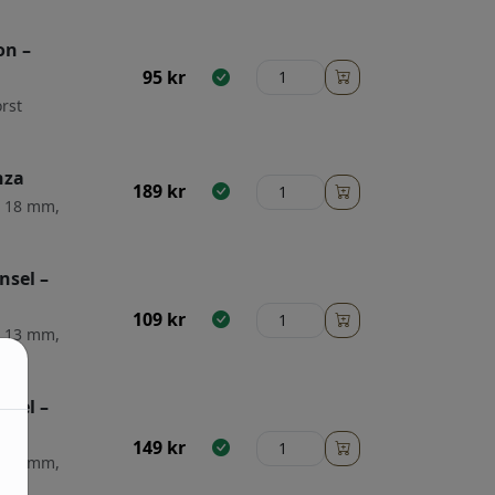
on –
95
kr
rst
nza
189
kr
: 18 mm,
nsel –
109
kr
: 13 mm,
nsel –
149
kr
: 14 mm,