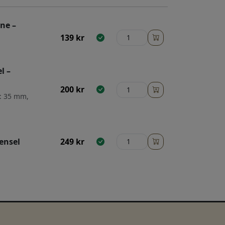
nne –
139
kr
l –
200
kr
k: 35 mm,
ensel
249
kr