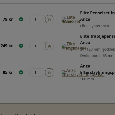
Elite Penselset I
79
kr
Anza
Elite, Syntetborst
Elite Träoljepense
Anza
249
kr
Stl. 120 mm,Tjockle
Synlig borst: 63 mm
Anza
95
kr
Efterstrykningsp
100 mm