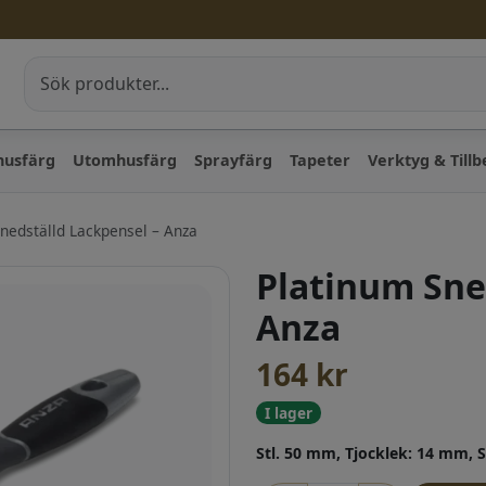
husfärg
Utomhusfärg
Sprayfärg
Tapeter
Verktyg & Till
nedställd Lackpensel – Anza
Platinum Sne
Anza
164
kr
I lager
Stl. 50 mm, Tjocklek: 14 mm, 