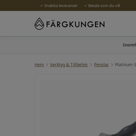
Snabba leveranser
Betala som du vill
Inom
Hem
Verktyg & Tillbehör
Penslar
Platinum S