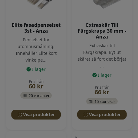
Elite fasadpenselset
Extraskär Till
3st - Anza
Färgskrapa 30 mm -
Anza
Penselset för
Extraskär till
utomhusmålning.
Färgskrapa. Byt ut
Innehåller Elite kort
skäret så fort det börjat
vinkelpe...
...
I lager
I lager
Pris från
60
kr
Pris från
66
kr
20 varianter
15 storlekar
Visa produkter
Visa produkter