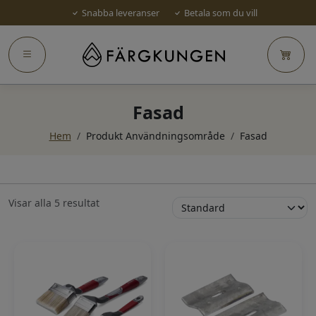
Snabba leveranser
Betala som du vill
Fasad
Hem
/
Produkt Användningsområde
/
Fasad
Visar alla 5 resultat