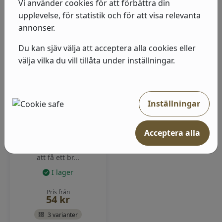
Vi använder cookies för att förbättra din
Visa produkter
Visa produkter
upplevelse, för statistik och för att visa relevanta
annonser.
Du kan sjäv välja att acceptera alla cookies eller
välja vilka du vill tillåta under inställningar.
Inställningar
Stålborste - Anza
Acceptera alla
Ska du måla utomhus?
Förarbetet är viktigt för
att få ett br...
I lager
Pris från
54
kr
3 varianter