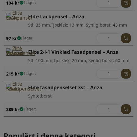
104
kr
I lager:
Elite Lackpensel – Anza
Stl. 35 mm,Tjocklek: 13 mm, Synlig borst: 43 mm
97
kr
I lager:
Elite 2-i-1 Vinklad Fasadpensel – Anza
Stl. 100 mm,Tjocklek: 20 mm, Synlig borst: 60 mm
215
kr
I lager:
Elite fasadpenselset 3st – Anza
Syntetborst
289
kr
I lager:
Populärt i denna kategori