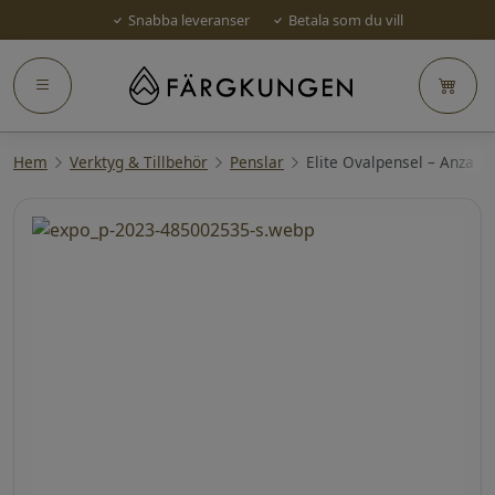
Snabba leveranser
Betala som du vill
Hem
Verktyg & Tillbehör
Penslar
Elite Ovalpensel – Anza