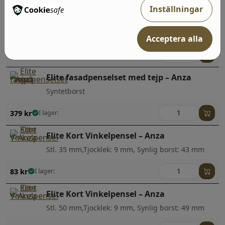
Inställningar
Elite Lång Vinkelpensel – Anza
Stl. 50 mm,Tjocklek: 14 mm, Synlig borst: 49 mm
Acceptera alla
119
kr
I lager:
Elite fasadpenselset med tejp – Anza
Syntetborst
379
kr
I lager:
Elite Kort Vinkelpensel – Anza
Stl. 35 mm,Tjocklek: 9 mm, Synlig borst: 43 mm
83
kr
I lager:
Elite Kort Vinkelpensel – Anza
Stl. 50 mm,Tjocklek: 9 mm, Synlig borst: 49 mm