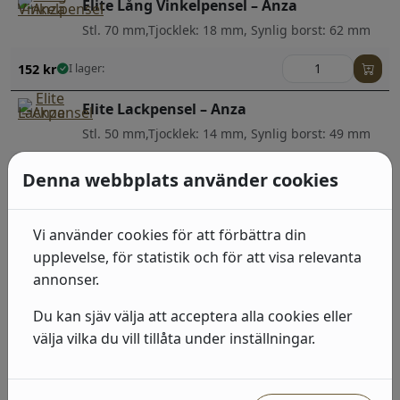
Elite Lång Vinkelpensel – Anza
Stl. 70 mm,Tjocklek: 18 mm, Synlig borst: 62 mm
152
kr
I lager:
Elite Lackpensel – Anza
Stl. 50 mm,Tjocklek: 14 mm, Synlig borst: 49 mm
112
kr
I lager:
Denna webbplats använder cookies
Elite Lackpensel – Anza
Vi använder cookies för att förbättra din
Stl. 70 mm,Tjocklek: 16 mm, Synlig borst: 56 mm
upplevelse, för statistik och för att visa relevanta
annonser.
159
kr
I lager:
Du kan sjäv välja att acceptera alla cookies eller
Elite Lång Vinkelpensel – Anza
välja vilka du vill tillåta under inställningar.
Stl. 35 mm,Tjocklek: 13 mm, Synlig borst: 43 mm
60
kr
I lager: