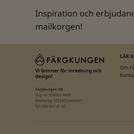
Inspiration och erbjudand
mailkorgen!
LÄR 
Om F
Vi brinner för inredning och
Konta
design!
Färgkungen AB
Org. nr: 559202-4409
Momsreg: SE559202440901
Tel: 060 607 01 50