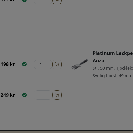
Platinum Lackpe
Anza
198
kr
Stl. 50 mm, Tjocklek
Synlig borst: 49 mm
249
kr