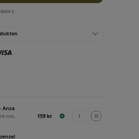
4664-S
odukten
– Anza
159
kr
: 16 mm,
lpensel