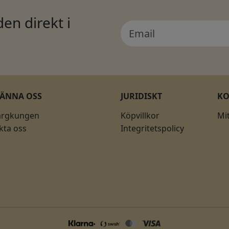
en direkt i
KÄNNA OSS
JURIDISKT
K
ärgkungen
Köpvillkor
Mi
kta oss
Integritetspolicy