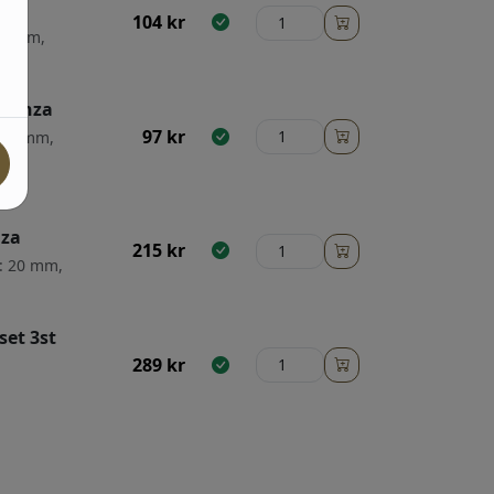
104
kr
: 9 mm,
– Anza
97
kr
: 13 mm,
d
nza
215
kr
k: 20 mm,
set 3st
289
kr