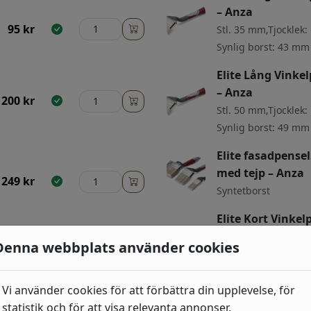
– Anza
95
kr
Stl. 35 mm,Tjocklek
Synlig borst: 43 mm
Elite Lång Vinke
– Anza
200
kr
Stl. 50 mm,Tjocklek
Synlig borst: 49 mm
Elite fasadpensel
med tejp – Anza
249
kr
Syntetborst
Elite Kort Vinkel
Anza
Denna webbplats använder cookies
Stl. 35 mm,Tjocklek
144
kr
Synlig borst: 43 mm
Vi använder cookies för att förbättra din upplevelse, för
Elite Kort Vinkel
statistik och för att visa relevanta annonser.