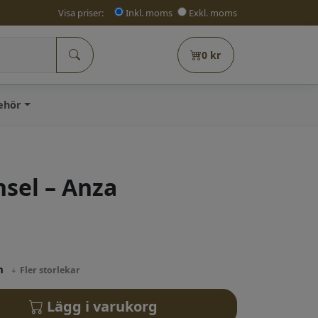
Visa priser:
Inkl. moms
Exkl. moms
0
kr
behör
nsel – Anza
mm
Fler storlekar
Lägg i varukorg