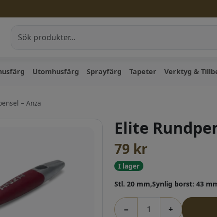
husfärg
Utomhusfärg
Sprayfärg
Tapeter
Verktyg & Till
pensel – Anza
Elite Rundpe
79
kr
I lager
Stl. 20 mm,Synlig borst: 43 
−
+