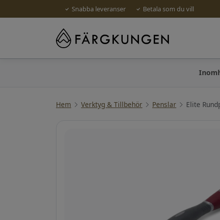
Snabba leveranser
Betala som du vill
Inom
Hem
Verktyg & Tillbehör
Penslar
Elite Rund