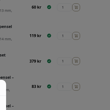
60
kr
: 13 mm,
lpensel
119
kr
: 14 mm,
set
379
kr
pensel –
83
kr
: 9 mm,
pensel –