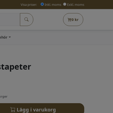
Visa priser:
Inkl. moms
Exkl. moms
0
kr
behör
stapeter
ärger
Lägg i varukorg