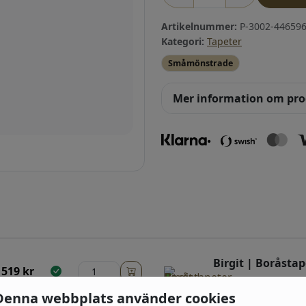
Artikelnummer:
P-3002-446596
Kategori:
Tapeter
Småmönstrade
Mer information om pr
Birgit | Boråstap
519
kr
(5520) Rosa, Beige, 
Denna webbplats använder cookies