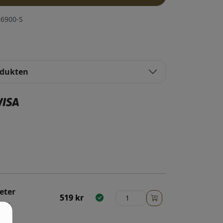
6900-S
odukten
eter
519
kr
Ljus