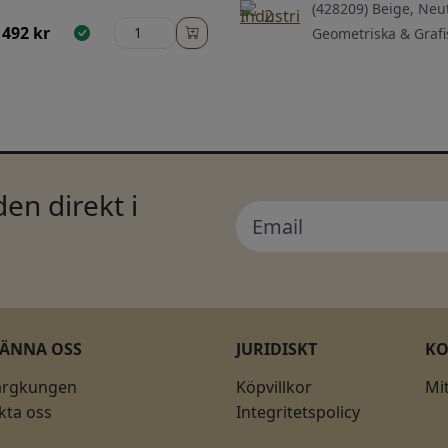
(428209) Beige, Neut
492
kr
Geometriska & Grafi
en direkt i
KÄNNA OSS
JURIDISKT
K
ärgkungen
Köpvillkor
Mi
kta oss
Integritetspolicy