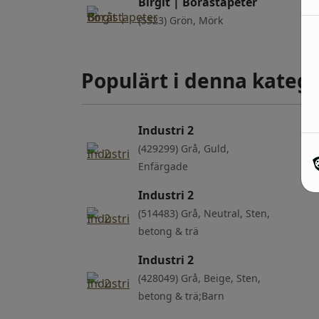
Birgit | Boråstapeter
(5523) Grön, Mörk
Populärt i denna katego
Industri 2
(429299) Grå, Guld,
Enfärgade
Industri 2
(514483) Grå, Neutral, Sten,
betong & trä
Industri 2
(428049) Grå, Beige, Sten,
betong & trä;Barn