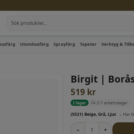
husfärg
Utomhusfärg
Sprayfärg
Tapeter
Verktyg & Till
Birgit | Borå
519
kr
2-7 arbetsdagar
I lager
(5521) Beige, Grå, Ljus
Fler f
−
+