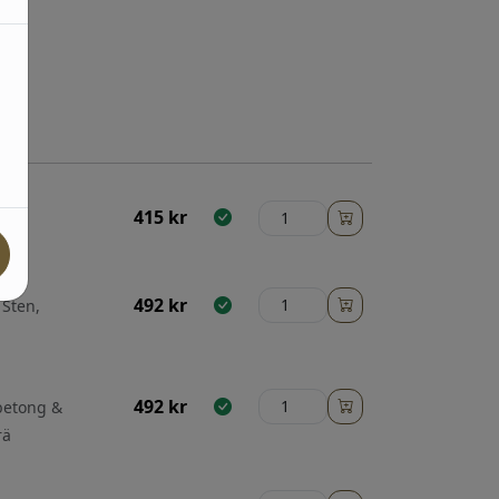
415
kr
gade
492
kr
 Sten,
492
kr
 betong &
rä