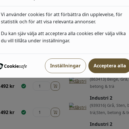
519
kr
Vi använder cookies för att förbättra din upplevelse, för
statistik och för att visa relevanta annonser.
ri
Du kan sjäv välja att acceptera alla cookies eller välja vilka
du vill tillåta under inställningar.
Industri 2
415
kr
(429275) Blå, Enfär
Inställningar
Acceptera alla
Industri 2
(863413) Beige, Grå,
492
kr
betong & trä
Industri 2
(939316) Grå, Sten,
492
kr
trä;Sten, betong & t
Industri 2