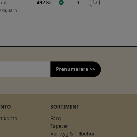
492
kr
ral,
ska;Barn
Prenumerera >>
ONTO
SORTIMENT
tt konto
Färg
Tapeter
Verktyg & Tillbehör