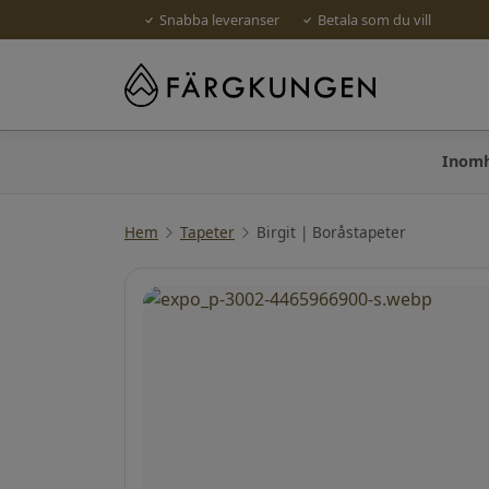
Snabba leveranser
Betala som du vill
Inom
Hem
Tapeter
Birgit | Boråstapeter