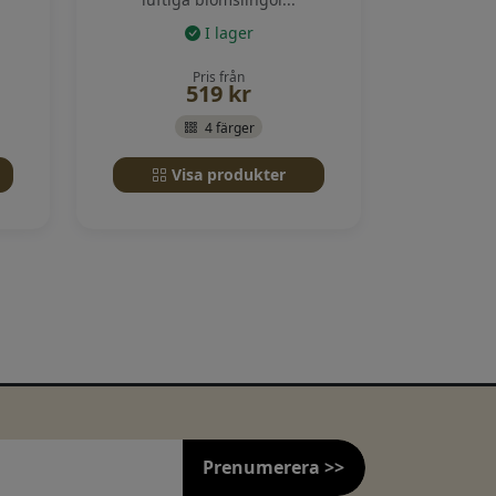
I lager
Pris från
519
kr
4 färger
Visa produkter
Prenumerera >>