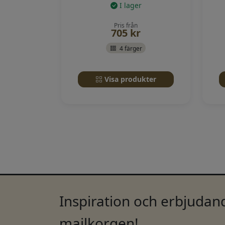
I lager
Pris från
705
kr
4 färger
Visa produkter
Inspiration och erbjudand
mailkorgen!