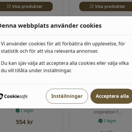
Visa produkter
Visa produkter
Denna webbplats använder cookies
Vi använder cookies för att förbättra din upplevelse, för
statistik och för att visa relevanta annonser.
Du kan sjäv välja att acceptera alla cookies eller välja vilka
du vill tillåta under inställningar.
Alta Sand - Colours
Alvar Aalto M.I.T |
Boråstapeter
(UNI004) beige, Enfärgade
Inställningar
Acceptera alla
Alvar Aaltos grafiska tape
M.I.T skapades med
I lager
inspiration f...
554
kr
I lager