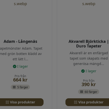
Adam - Långenäs
Akvarell Björkticka |
Duro Tapeter
Tapetmönster Adam. Tapet
Akvarell är en enfärgad
med grön botten klädd av
tapet som skapats med
ett lätt l...
generösa mängd...
I lager
I lager
Pris från
664
kr
Pris från
390
kr
5 färger
60 färger
Visa produkter
Visa produkter