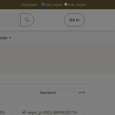
Visa priser:
Inkl. moms
Exkl. moms
0
kr
behör