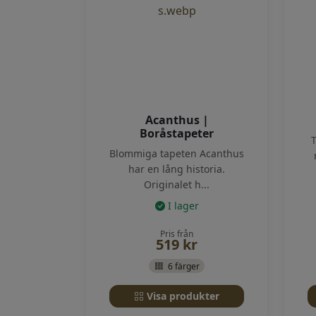
Acanthus |
Boråstapeter
Blommiga tapeten Acanthus
har en lång historia.
Originalet h...
I lager
Pris från
519
kr
6 färger
Visa produkter