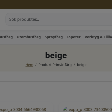
husfärg
Utomhusfärg
Sprayfärg
Tapeter
Verktyg & Till
beige
Hem
/
Produkt Primär färg
/
beige