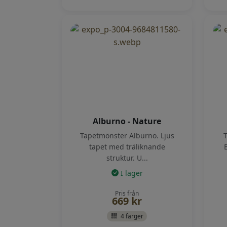
Alburno - Nature
Tapetmönster Alburno. Ljus
T
tapet med träliknande
struktur. U...
I lager
Pris från
669
kr
4 färger