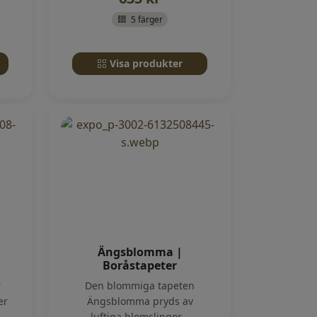
5 färger
Visa produkter
Ängsblomma |
Boråstapeter
r
Den blommiga tapeten
er
Ängsblomma pryds av
luftiga blomslingor...