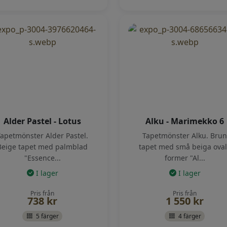
Alder Pastel - Lotus
Alku - Marimekko 6
apetmönster Alder Pastel.
Tapetmönster Alku. Brun
Beige tapet med palmblad
tapet med små beiga ova
"Essence...
former "Al...
I lager
I lager
Pris från
Pris från
738
kr
1 550
kr
5 färger
4 färger