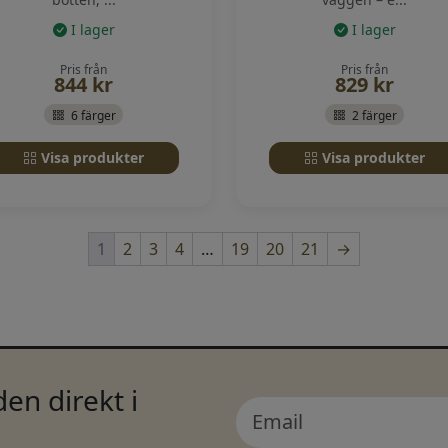
I lager
I lager
Pris från
Pris från
844
kr
829
kr
6 färger
2 färger
Visa produkter
Visa produkter
1
2
3
4
…
19
20
21
→
en direkt i