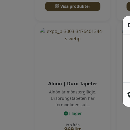
Visa produkter
Alnön | Duro Tapeter
Alnön är mönsterglädje.
Ursprungstapeten har
förmodligen sut...
I lager
Pris från
869
kr