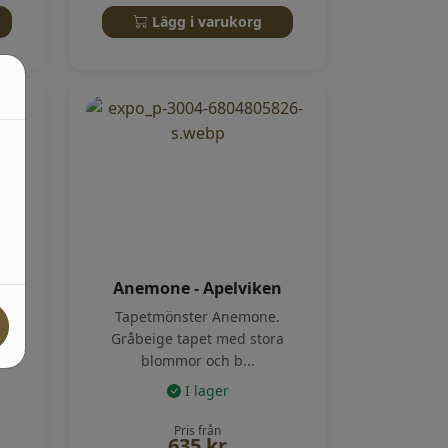
Lägg i varukorg
Anemone - Apelviken
Tapetmönster Anemone.
t
Gråbeige tapet med stora
blommor och b...
I lager
Pris från
635
kr