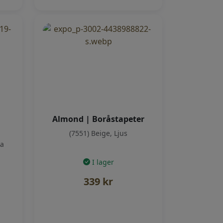
Almond | Boråstapeter
(7551) Beige, Ljus
la
I lager
339
kr