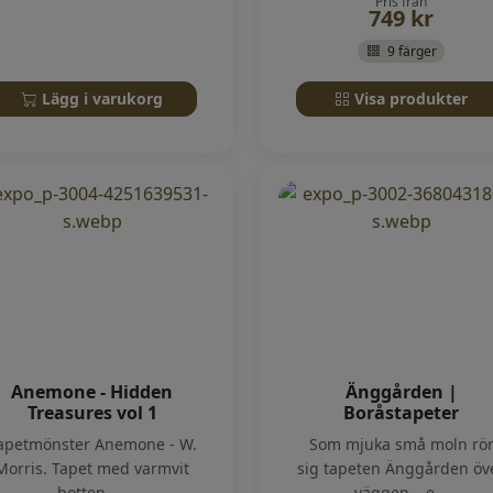
Pris från
749
kr
9 färger
Lägg i varukorg
Visa produkter
Anemone - Hidden
Änggården |
Treasures vol 1
Boråstapeter
apetmönster Anemone - W.
Som mjuka små moln rö
Morris. Tapet med varmvit
sig tapeten Änggården öv
botten, ...
väggen – e...