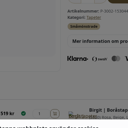
Artikelnummer:
P-3002-153044
Kategori:
Tapeter
Småmönstrade
Mer information om pr
Birgit | Boråstap
519
kr
(5520) Rosa, Beige, 