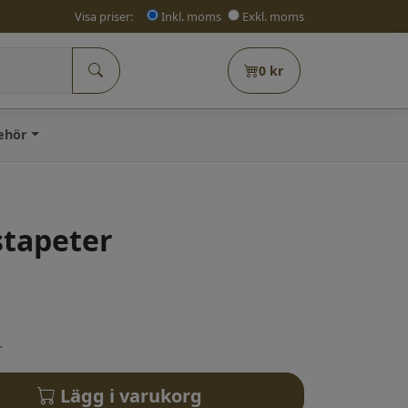
Visa priser:
Inkl. moms
Exkl. moms
0
kr
behör
stapeter
r
Lägg i varukorg