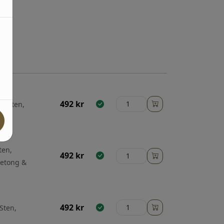
492
kr
l, Sten,
ten,
492
kr
betong &
492
kr
Sten,