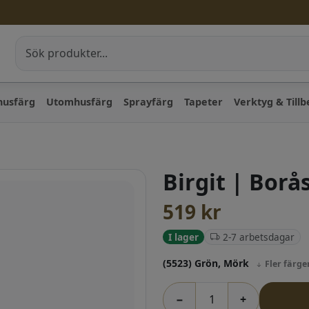
husfärg
Utomhusfärg
Sprayfärg
Tapeter
Verktyg & Till
Birgit | Borå
519
kr
2-7 arbetsdagar
I lager
(5523) Grön, Mörk
Fler färge
−
+