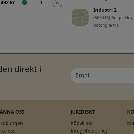
492
kr
Industri 2
(863413) Beige, Grå,
betong & trä
en direkt i
KÄNNA OSS
JURIDISKT
K
ärgkungen
Köpvillkor
Mi
kta oss
Integritetspolicy