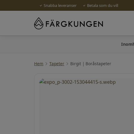
Snabba leveranser
Betala som du vill
Inom
Hem
Tapeter
Birgit | Boråstapeter