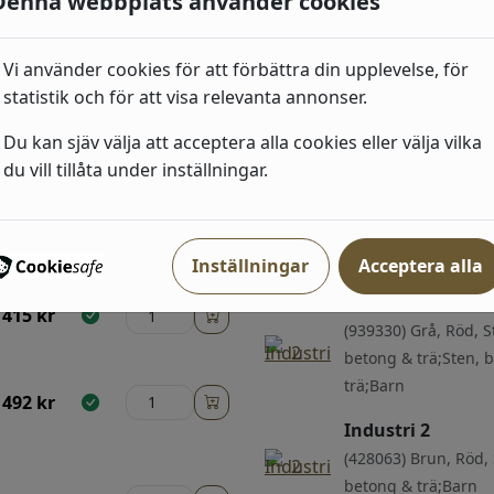
Denna webbplats använder cookies
519
kr
Vi använder cookies för att förbättra din upplevelse, för
statistik och för att visa relevanta annonser.
Du kan sjäv välja att acceptera alla cookies eller välja vilka
du vill tillåta under inställningar.
Industri 2
492
kr
(514483) Grå, Neutra
betong & trä
Inställningar
Acceptera alla
Industri 2
415
kr
(939330) Grå, Röd, S
betong & trä;Sten, 
trä;Barn
492
kr
Industri 2
(428063) Brun, Röd, 
betong & trä;Barn