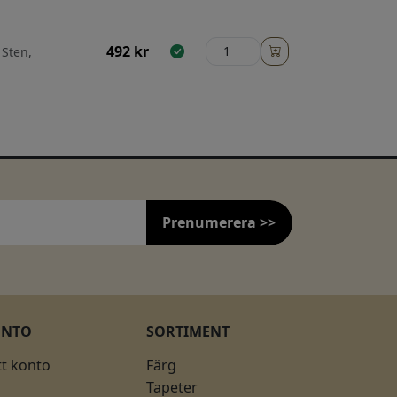
492
kr
 Sten,
Prenumerera >>
ONTO
SORTIMENT
tt konto
Färg
Tapeter