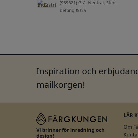
(939521) Grå, Neutral, Sten,
betong & trä
Inspiration och erbjudand
mailkorgen!
LÄR 
Om F
Vi brinner för inredning och
Konta
design!