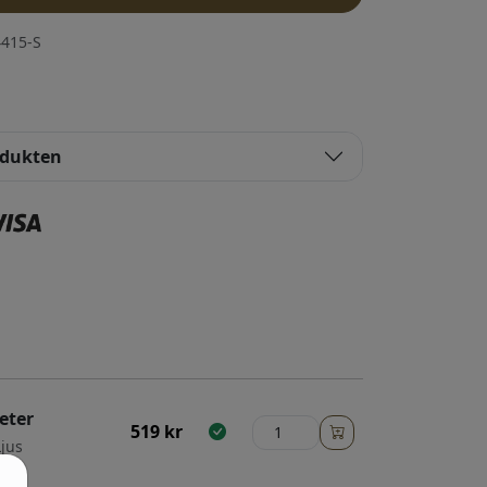
415-S
odukten
eter
519
kr
Ljus