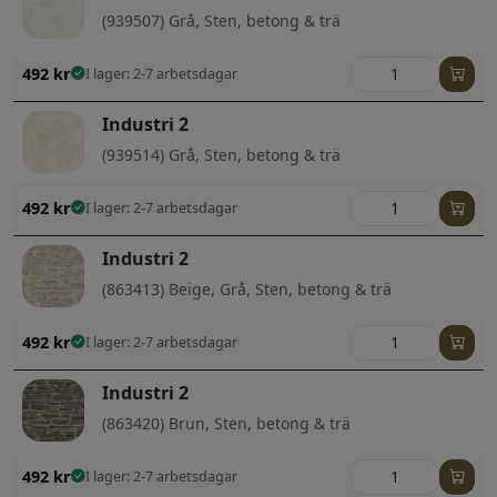
(939507) Grå, Sten, betong & trä
492
kr
I lager: 2-7 arbetsdagar
Industri 2
(939514) Grå, Sten, betong & trä
492
kr
I lager: 2-7 arbetsdagar
Industri 2
(863413) Beige, Grå, Sten, betong & trä
492
kr
I lager: 2-7 arbetsdagar
Industri 2
(863420) Brun, Sten, betong & trä
492
kr
I lager: 2-7 arbetsdagar