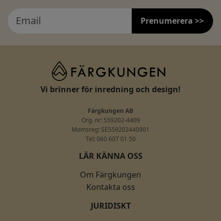
Prenumerera >>
Vi brinner för inredning och design!
Färgkungen AB
Org. nr: 559202-4409
Momsreg: SE559202440901
Tel: 060 607 01 50
LÄR KÄNNA OSS
Om Färgkungen
Kontakta oss
JURIDISKT