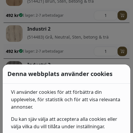
(514421) Brun, Sten, betong & trä
492
kr
I lager: 2-7 arbetsdagar
Industri 2
(514483) Grå, Neutral, Sten, betong & trä
492
kr
I lager: 2-7 arbetsdagar
Industri 2
Denna webbplats använder cookies
(429442) Grå, Sten, betong & trä
492
kr
I lager: 2-7 arbetsdagar
Vi använder cookies för att förbättra din
upplevelse, för statistik och för att visa relevanta
Industri 2
annonser.
(429336) Brun, Enfärgade
Du kan sjäv välja att acceptera alla cookies eller
välja vilka du vill tillåta under inställningar.
415
kr
I lager: 2-7 arbetsdagar