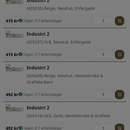
Industri 2
(429220) Beige, Neutral, Enfärgade
415
kr
I lager: 2-7 arbetsdagar
Industri 2
(429237) Grå, Neutral, Enfärgade
415
kr
I lager: 2-7 arbetsdagar
Industri 2
(428209) Beige, Neutral, Geometriska &
Grafiska;Barn
492
kr
I lager: 2-7 arbetsdagar
Industri 2
(428216) Grå, Guld, Geometriska & Grafiska
492
kr
I lager: 2-7 arbetsdagar