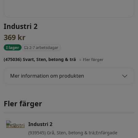
Industri 2
369
kr
2-7 arbetsdagar
I lager
(475036) Svart, Sten, betong & trä
Fler färger
Mer information om produkten
Fler färger
Industri 2
(939545) Grå, Sten, betong & trä;Enfärgade