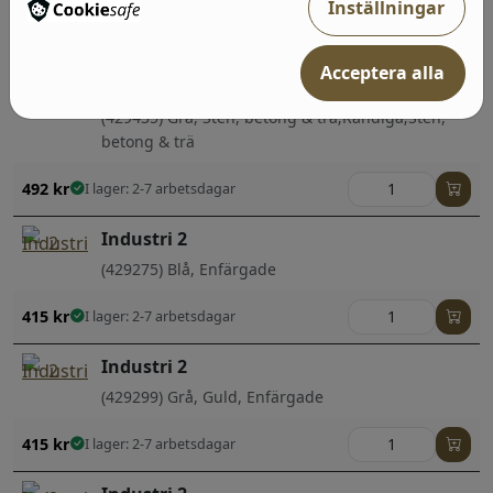
Inställningar
492
kr
I lager: 2-7 arbetsdagar
Acceptera alla
Industri 2
(429435) Grå, Sten, betong & trä;Randiga;Sten,
betong & trä
492
kr
I lager: 2-7 arbetsdagar
Industri 2
(429275) Blå, Enfärgade
415
kr
I lager: 2-7 arbetsdagar
Industri 2
(429299) Grå, Guld, Enfärgade
415
kr
I lager: 2-7 arbetsdagar