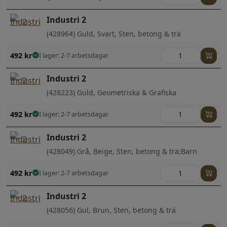
Industri 2
(428964) Guld, Svart, Sten, betong & trä
492
kr
I lager: 2-7 arbetsdagar
Industri 2
(428223) Guld, Geometriska & Grafiska
492
kr
I lager: 2-7 arbetsdagar
Industri 2
(428049) Grå, Beige, Sten, betong & trä;Barn
492
kr
I lager: 2-7 arbetsdagar
Industri 2
(428056) Gul, Brun, Sten, betong & trä