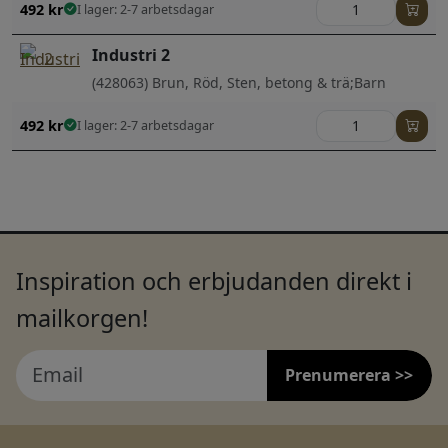
492
kr
I lager: 2-7 arbetsdagar
Industri 2
(428063) Brun, Röd, Sten, betong & trä;Barn
492
kr
I lager: 2-7 arbetsdagar
Inspiration och erbjudanden direkt i
mailkorgen!
Prenumerera >>