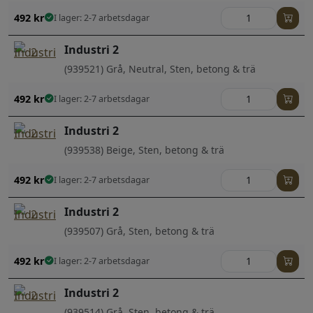
492
kr
I lager: 2-7 arbetsdagar
Industri 2
(939521) Grå, Neutral, Sten, betong & trä
492
kr
I lager: 2-7 arbetsdagar
Industri 2
(939538) Beige, Sten, betong & trä
492
kr
I lager: 2-7 arbetsdagar
Industri 2
(939507) Grå, Sten, betong & trä
492
kr
I lager: 2-7 arbetsdagar
Industri 2
(939514) Grå, Sten, betong & trä