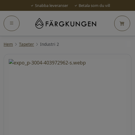
Snabba leveranser
Betala som du vill
Hem
Tapeter
Industri 2