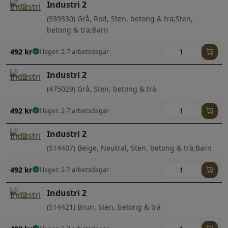
Industri 2
(939330) Grå, Röd, Sten, betong & trä;Sten,
betong & trä;Barn
492
kr
I lager: 2-7 arbetsdagar
Industri 2
(475029) Grå, Sten, betong & trä
492
kr
I lager: 2-7 arbetsdagar
Industri 2
(514407) Beige, Neutral, Sten, betong & trä;Barn
492
kr
I lager: 2-7 arbetsdagar
Industri 2
(514421) Brun, Sten, betong & trä