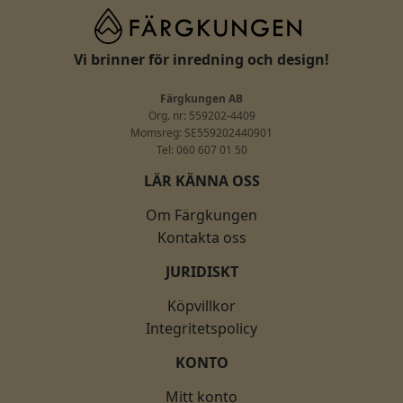
Vi brinner för inredning och design!
Färgkungen AB
Org. nr: 559202-4409
Momsreg: SE559202440901
Tel: 060 607 01 50
LÄR KÄNNA OSS
Om Färgkungen
Kontakta oss
JURIDISKT
Köpvillkor
Integritetspolicy
KONTO
Mitt konto