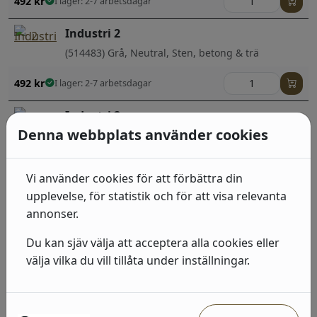
492
kr
I lager: 2-7 arbetsdagar
Industri 2
(514483) Grå, Neutral, Sten, betong & trä
492
kr
I lager: 2-7 arbetsdagar
Industri 2
Denna webbplats använder cookies
(429442) Grå, Sten, betong & trä
492
kr
I lager: 2-7 arbetsdagar
Vi använder cookies för att förbättra din
upplevelse, för statistik och för att visa relevanta
Industri 2
annonser.
(429336) Brun, Enfärgade
Du kan sjäv välja att acceptera alla cookies eller
415
kr
I lager: 2-7 arbetsdagar
välja vilka du vill tillåta under inställningar.
Industri 2
(429428) Grå, Neutral, Sten, betong & trä;Randiga