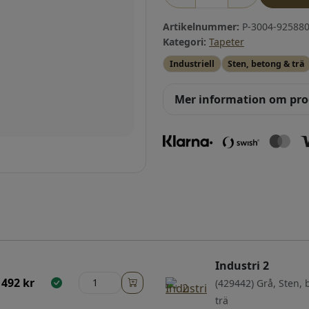
Artikelnummer:
P-3004-925880
Kategori:
Tapeter
Industriell
Sten, betong & trä
Mer information om pr
Industri 2
492
kr
(429442) Grå, Sten,
trä