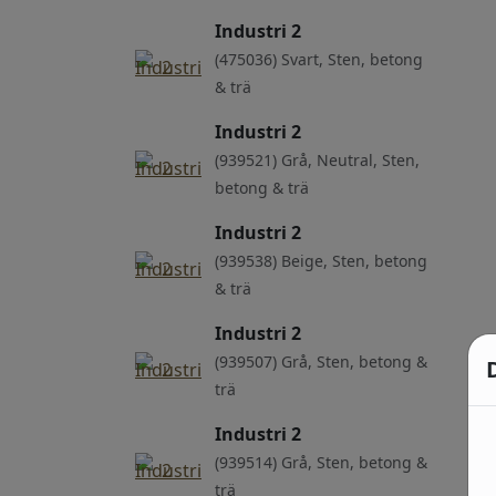
Industri 2
(475036) Svart, Sten, betong
& trä
Industri 2
(939521) Grå, Neutral, Sten,
betong & trä
Industri 2
(939538) Beige, Sten, betong
& trä
Industri 2
(939507) Grå, Sten, betong &
trä
Industri 2
(939514) Grå, Sten, betong &
trä