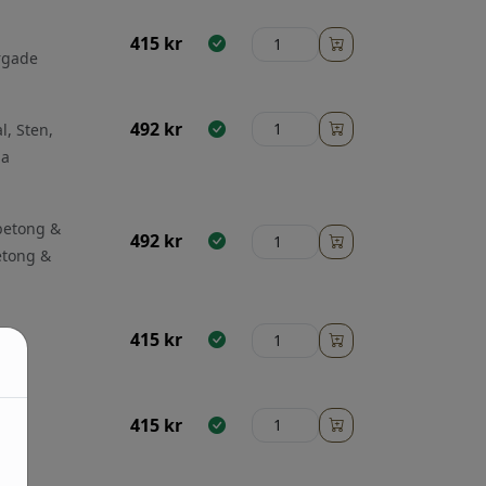
415
kr
rgade
492
kr
l, Sten,
ga
 betong &
492
kr
etong &
415
kr
gade
415
kr