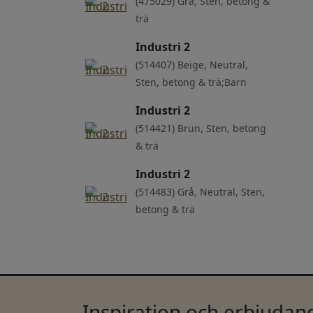
(475029) Grå, Sten, betong &
trä
Industri 2
(514407) Beige, Neutral,
Sten, betong & trä;Barn
Industri 2
(514421) Brun, Sten, betong
& trä
Industri 2
(514483) Grå, Neutral, Sten,
betong & trä
Inspiration och erbjudand