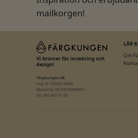
mailkorgen!
LÄR 
Om F
Vi brinner för inredning och
Konta
design!
Färgkungen AB
Org. nr: 559202-4409
Momsreg: SE559202440901
Tel: 060 607 01 50