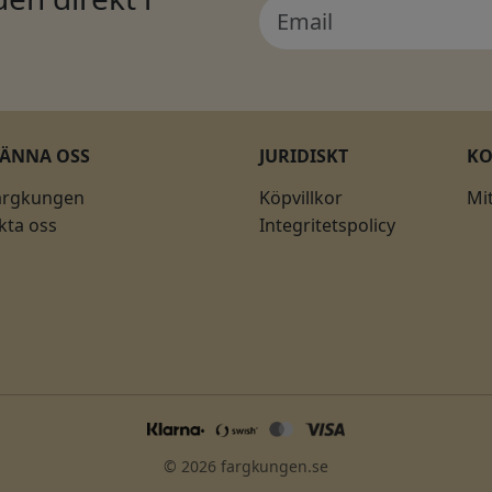
KÄNNA OSS
JURIDISKT
K
ärgkungen
Köpvillkor
Mi
kta oss
Integritetspolicy
© 2026 fargkungen.se