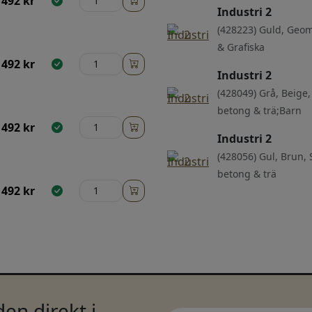
492
kr
Industri 2
(428223) Guld, Geom
& Grafiska
492
kr
Industri 2
(428049) Grå, Beige,
betong & trä;Barn
492
kr
Industri 2
(428056) Gul, Brun, 
betong & trä
492
kr
en direkt i