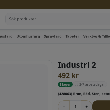
husfärg
Utomhusfärg
Sprayfärg
Tapeter
Verktyg & Till
Industri 2
492
kr
2-7 arbetsdagar
I lager
(428063) Brun, Röd, Sten, bet
−
+