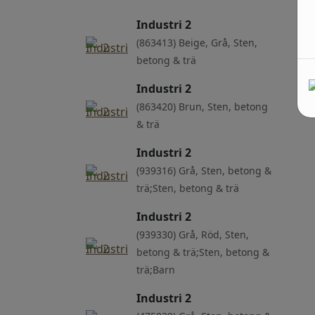
Industri 2
(863413) Beige, Grå, Sten,
betong & trä
Industri 2
(863420) Brun, Sten, betong
& trä
Industri 2
(939316) Grå, Sten, betong &
trä;Sten, betong & trä
Industri 2
(939330) Grå, Röd, Sten,
betong & trä;Sten, betong &
trä;Barn
Industri 2