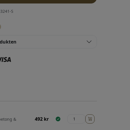
3241-S
odukten
492
kr
 betong &