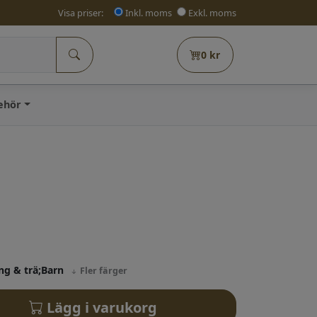
Visa priser:
Inkl. moms
Exkl. moms
0
kr
behör
ong & trä;Barn
Fler färger
Lägg i varukorg