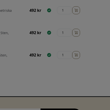
492
kr
etriska
492
kr
 Sten,
492
kr
Sten,