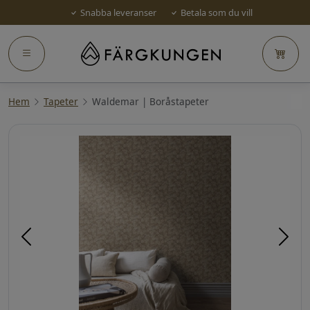
Snabba leveranser
Betala som du vill
Hem
Tapeter
Waldemar | Boråstapeter
Föregående
Näst