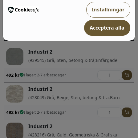
Inställningar
Industri 2
(939538) Beige, Sten, betong & trä
Acceptera alla
492
kr
I lager: 2-7 arbetsdagar
Industri 2
(939545) Grå, Sten, betong & trä;Enfärgade
492
kr
I lager: 2-7 arbetsdagar
Industri 2
(428049) Grå, Beige, Sten, betong & trä;Barn
492
kr
I lager: 2-7 arbetsdagar
Industri 2
(428216) Grå, Guld, Geometriska & Grafiska