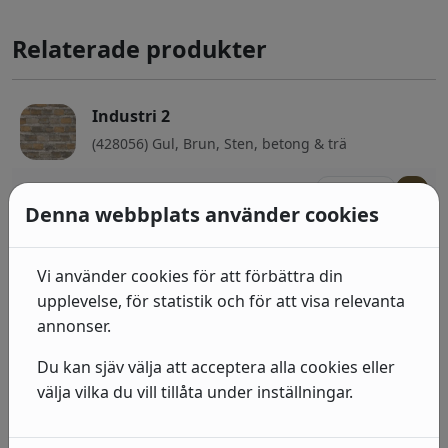
Relaterade produkter
Industri 2
(428056) Gul, Brun, Sten, betong & trä
492
kr
I lager: 2-7 arbetsdagar
Denna webbplats använder cookies
Industri 2
(939521) Grå, Neutral, Sten, betong & trä
Vi använder cookies för att förbättra din
upplevelse, för statistik och för att visa relevanta
492
kr
I lager: 2-7 arbetsdagar
annonser.
Industri 2
Du kan sjäv välja att acceptera alla cookies eller
(939507) Grå, Sten, betong & trä
välja vilka du vill tillåta under inställningar.
492
kr
I lager: 2-7 arbetsdagar