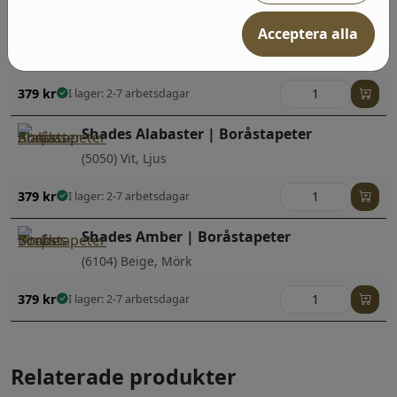
Shades Anthracite | Boråstapeter
Acceptera alla
(5056) Grå, Mörk
379
kr
I lager: 2-7 arbetsdagar
Shades Alabaster | Boråstapeter
(5050) Vit, Ljus
379
kr
I lager: 2-7 arbetsdagar
Shades Amber | Boråstapeter
(6104) Beige, Mörk
379
kr
I lager: 2-7 arbetsdagar
Relaterade produkter