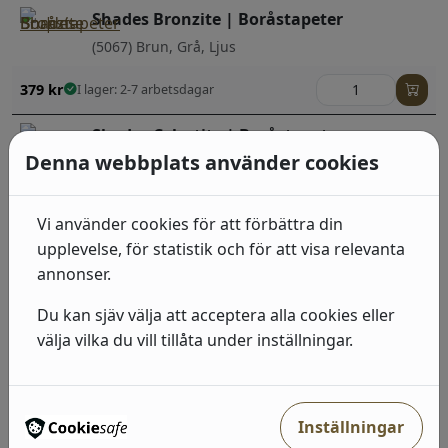
Shades Bronzite | Boråstapeter
(5067) Brun, Grå, Ljus
379
kr
I lager: 2-7 arbetsdagar
Shades Celestite | Boråstapeter
Denna webbplats använder cookies
(6108) Blå, Ljus
379
kr
I lager: 2-7 arbetsdagar
Vi använder cookies för att förbättra din
upplevelse, för statistik och för att visa relevanta
Shades Chalk | Boråstapeter
annonser.
(5057) Beige, Ljus
Du kan sjäv välja att acceptera alla cookies eller
379
kr
I lager: 2-7 arbetsdagar
välja vilka du vill tillåta under inställningar.
Shades Barite | Boråstapeter
(6101) Brun, Mörk
Inställningar
379
kr
I lager: 2-7 arbetsdagar