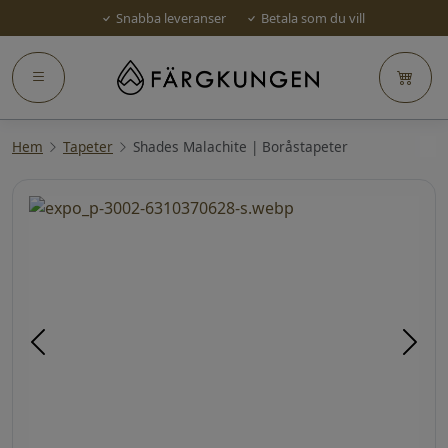
Snabba leveranser
Betala som du vill
Hem
Tapeter
Shades Malachite | Boråstapeter
Föregående
Näst