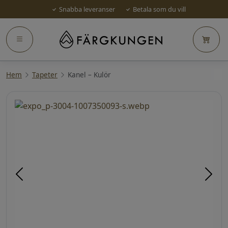
Snabba leveranser
Betala som du vill
Hem
Tapeter
Kanel – Kulör
Föregående
Näst