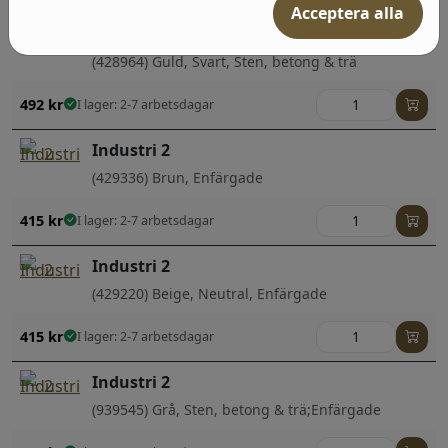
Acceptera alla
Industri 2
(428964) Guld, Svart, Sten, betong & trä
492
kr
I lager: 2-7 arbetsdagar
Industri 2
(429336) Brun, Enfärgade
415
kr
I lager: 2-7 arbetsdagar
Industri 2
(429220) Beige, Neutral, Enfärgade
415
kr
I lager: 2-7 arbetsdagar
Industri 2
(939545) Grå, Sten, betong & trä;Enfärgade