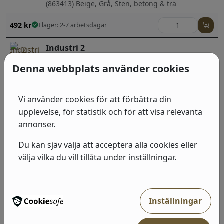
(863413) Beige, Grå, Sten, betong & trä
492
kr
I lager: 2-7 arbetsdagar
Industri 2
(939514) Grå, Sten, betong & trä
Denna webbplats använder cookies
492
kr
I lager: 2-7 arbetsdagar
Vi använder cookies för att förbättra din
Industri 2
upplevelse, för statistik och för att visa relevanta
(939521) Grå, Neutral, Sten, betong & trä
annonser.
492
kr
I lager: 2-7 arbetsdagar
Du kan sjäv välja att acceptera alla cookies eller
välja vilka du vill tillåta under inställningar.
Industri 2
(428209) Beige, Neutral, Geometriska &
Grafiska;Barn
Inställningar
492
kr
I lager: 2-7 arbetsdagar