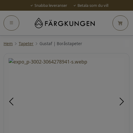
Snabba leveranser
Betala som du vill
Hem
Tapeter
Gustaf | Boråstapeter
Föregående
Näst