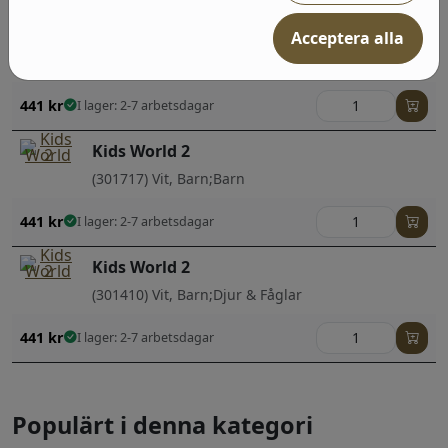
Kids World 2
Acceptera alla
(301656) Vit, Barn;Djur & Fåglar
441
kr
I lager: 2-7 arbetsdagar
Kids World 2
(301717) Vit, Barn;Barn
441
kr
I lager: 2-7 arbetsdagar
Kids World 2
(301410) Vit, Barn;Djur & Fåglar
441
kr
I lager: 2-7 arbetsdagar
Populärt i denna kategori