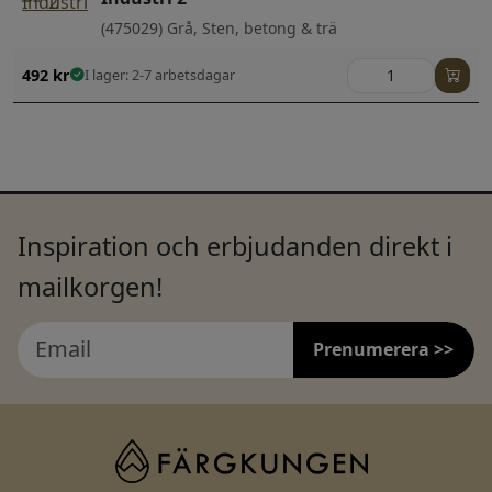
(475029) Grå, Sten, betong & trä
492
kr
I lager: 2-7 arbetsdagar
Inspiration och erbjudanden direkt i
mailkorgen!
Prenumerera >>