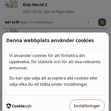
Kids World 2
(302110) Vit, Djur & Fåglar;Barn
441
kr
I lager: 2-7 arbetsdagar
Kids World 2
Denna webbplats använder cookies
(301724) Vit, Barn;Barn
441
kr
I lager: 2-7 arbetsdagar
Vi använder cookies för att förbättra din
upplevelse, för statistik och för att visa relevanta
Kids World 2
annonser.
(301878) Vit, Barn;Djur & Fåglar
Du kan sjäv välja att acceptera alla cookies eller
441
kr
I lager: 2-7 arbetsdagar
välja vilka du vill tillåta under inställningar.
Kids World 2
(301557) Vit, Barn;Figurativt
Inställningar
441
kr
I lager: 2-7 arbetsdagar