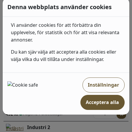
(33006) Gul, Grön, Blommor & Blad;Stormönstrat
Denna webbplats använder cookies
635
kr
I lager: 2-7 arbetsdagar
Vi använder cookies för att förbättra din
upplevelse, för statistik och för att visa relevanta
Populärt i denna kategori
annonser.
Du kan sjäv välja att acceptera alla cookies eller
Industri 2
välja vilka du vill tillåta under inställningar.
(939538) Beige, Sten, betong & trä
492
kr
I lager: 2-7 arbetsdagar
Inställningar
Industri 2
(429428) Grå, Neutral, Sten, betong & trä;Randiga
Acceptera alla
492
kr
I lager: 2-7 arbetsdagar
Industri 2