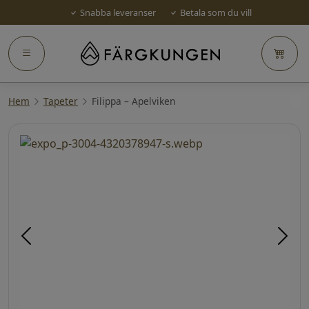
Snabba leveranser
Betala som du vill
Hem
Tapeter
Filippa – Apelviken
Föregående
Näst