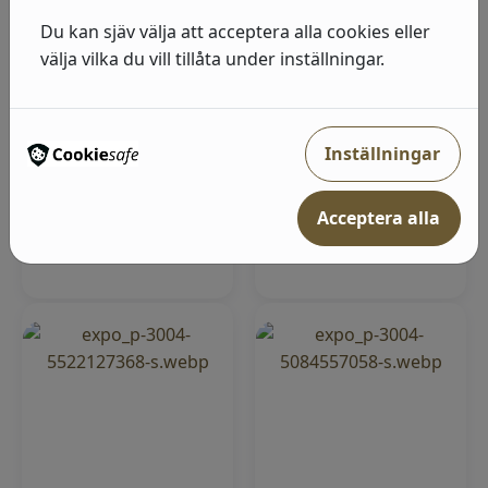
Tapetmönster
Brittsommar.
Brittsommar. Svart
Stormönstrad blommig
Du kan sjäv välja att acceptera alla cookies eller
tapet med färglada
tapet "Britts...
välja vilka du vill tillåta under inställningar.
blommor o...
I lager
I lager
Pris från
663
kr
Pris från
Inställningar
658
kr
5 färger
5 färger
Acceptera alla
Visa produkter
Visa produkter