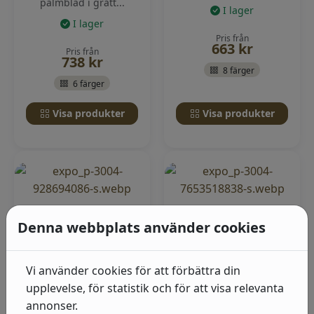
palmblad i grått...
I lager
I lager
Pris från
663
kr
Pris från
738
kr
8 färger
6 färger
Visa produkter
Visa produkter
Denna webbplats använder cookies
Vi använder cookies för att förbättra din
Brittsommar -
Brittsommar - Lina
upplevelse, för statistik och för att visa relevanta
Fägring
Tapetmönster
annonser.