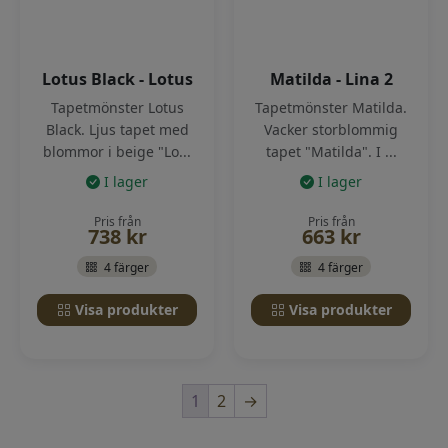
Lotus Black - Lotus
Matilda - Lina 2
Tapetmönster Lotus
Tapetmönster Matilda.
Black. Ljus tapet med
Vacker storblommig
blommor i beige "Lo...
tapet "Matilda". I ...
I lager
I lager
Pris från
Pris från
738
kr
663
kr
4 färger
4 färger
Visa produkter
Visa produkter
1
2
→