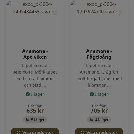
Anemone -
Anemone -
Apelviken
Fågelsång
Tapetmönster
Tapetmönster
Anemone. Mörk tapet
Anemone. Grågrön
med stora blommor
multifärgad tapet med
och blad ...
blommor ...
I lager
I lager
Pris från
Pris från
635
kr
705
kr
5 färger
4 färger
Visa produkter
Visa produkter