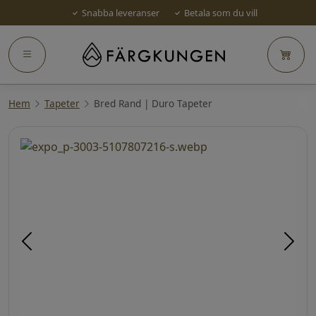
Snabba leveranser
Betala som du vill
Hem
Tapeter
Bred Rand | Duro Tapeter
Föregående
Näst