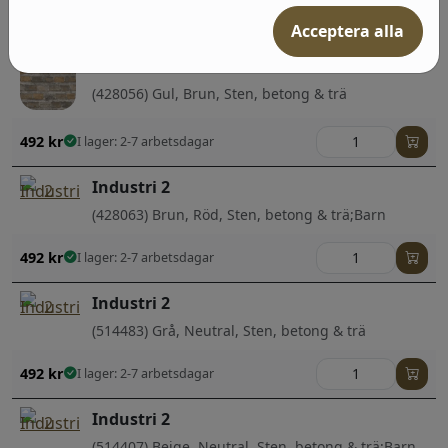
492
kr
I lager: 2-7 arbetsdagar
Acceptera alla
Industri 2
(428056) Gul, Brun, Sten, betong & trä
492
kr
I lager: 2-7 arbetsdagar
Industri 2
(428063) Brun, Röd, Sten, betong & trä;Barn
492
kr
I lager: 2-7 arbetsdagar
Industri 2
(514483) Grå, Neutral, Sten, betong & trä
492
kr
I lager: 2-7 arbetsdagar
Industri 2
(514407) Beige, Neutral, Sten, betong & trä;Barn