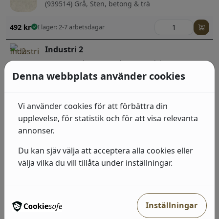
(939514) Grå, Sten, betong & trä
492
kr
I lager: 2-7 arbetsdagar
Industri 2
(428209) Beige, Neutral, Geometriska &
Grafiska;Barn
Denna webbplats använder cookies
492
kr
I lager: 2-7 arbetsdagar
Vi använder cookies för att förbättra din
Industri 2
upplevelse, för statistik och för att visa relevanta
annonser.
(429435) Grå, Sten, betong & trä;Randiga;Sten,
betong & trä
Du kan sjäv välja att acceptera alla cookies eller
välja vilka du vill tillåta under inställningar.
492
kr
I lager: 2-7 arbetsdagar
Industri 2
(939538) Beige, Sten, betong & trä
Inställningar