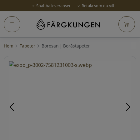
Snabba leveranser
Betala som du vill
Hem
Tapeter
Borosan | Boråstapeter
Föregående
Näst