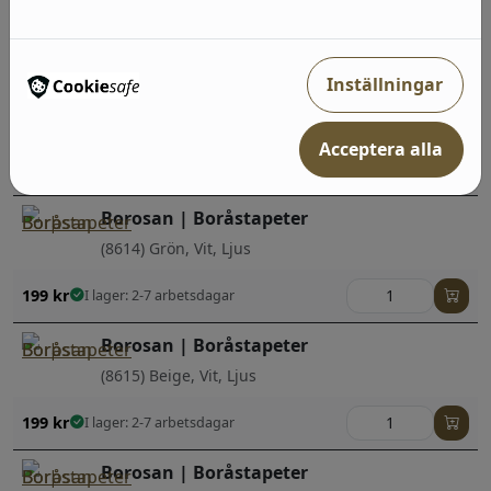
199
kr
I lager: 2-7 arbetsdagar
Inställningar
Borosan | Boråstapeter
(8617) Grå, Beige, Mörk
Acceptera alla
199
kr
I lager: 2-7 arbetsdagar
Borosan | Boråstapeter
(8614) Grön, Vit, Ljus
199
kr
I lager: 2-7 arbetsdagar
Borosan | Boråstapeter
(8615) Beige, Vit, Ljus
199
kr
I lager: 2-7 arbetsdagar
Borosan | Boråstapeter