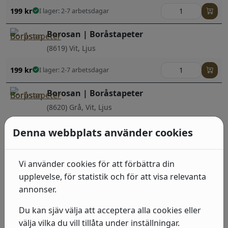
199
kr
I lager: 2-7 arbetsdagar
Borosan | Boråstapeter
(8619) Vit, Ljus
199
kr
I lager: 2-7 arbetsdagar
Borosan | Boråstapeter
(8620) Grå, Vit, Ljus
199
kr
I lager: 2-7 arbetsdagar
Denna webbplats använder cookies
Borosan | Boråstapeter
Vi använder cookies för att förbättra din
(8618) Grön, Beige, Mörk
upplevelse, för statistik och för att visa relevanta
199
kr
I lager: 2-7 arbetsdagar
annonser.
Du kan sjäv välja att acceptera alla cookies eller
Borosan | Boråstapeter
välja vilka du vill tillåta under inställningar.
(8616) Vit, Ljus