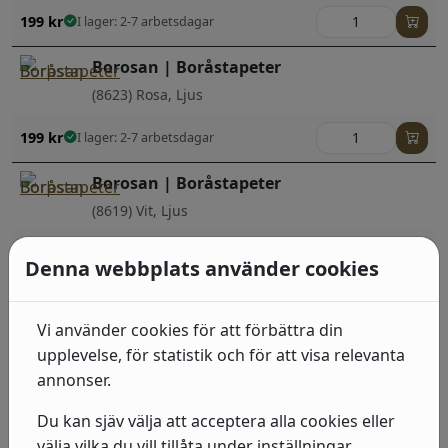
199
kr
I lager: 2-7 arbetsdagar
Borosan | Boråstapeter
(8623) Rosa, Ljus
199
kr
I lager: 2-7 arbetsdagar
Borosan | Boråstapeter
(8619) Vit, Ljus
199
kr
I lager: 2-7 arbetsdagar
Denna webbplats använder cookies
Borosan | Boråstapeter
(8620) Grå, Vit, Ljus
Vi använder cookies för att förbättra din
upplevelse, för statistik och för att visa relevanta
199
kr
I lager: 2-7 arbetsdagar
annonser.
Borosan | Boråstapeter
Du kan sjäv välja att acceptera alla cookies eller
(8618) Grön, Beige, Mörk
välja vilka du vill tillåta under inställningar.