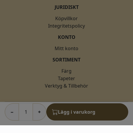
JURIDISKT
Köpvillkor
Integritetspolicy
KONTO
Mitt konto
SORTIMENT
Färg
Tapeter
Verktyg & Tillbehör
−
+
Lägg i varukorg
© 2026 fargkungen.se