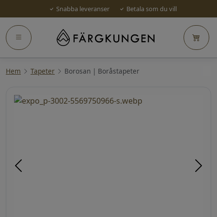
Snabba leveranser
Betala som du vill
Hem
Tapeter
Borosan | Boråstapeter
Föregående
Näst