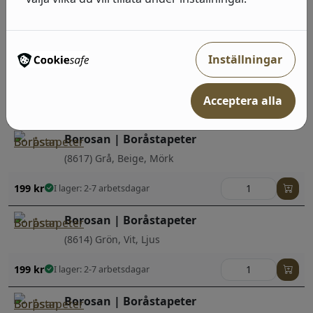
199
kr
I lager: 2-7 arbetsdagar
Borosan | Boråstapeter
Inställningar
(8616) Vit, Ljus
Acceptera alla
199
kr
I lager: 2-7 arbetsdagar
Borosan | Boråstapeter
(8617) Grå, Beige, Mörk
199
kr
I lager: 2-7 arbetsdagar
Borosan | Boråstapeter
(8614) Grön, Vit, Ljus
199
kr
I lager: 2-7 arbetsdagar
Borosan | Boråstapeter