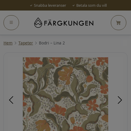
Snabba leveranser
Betala som du vill
Hem
Tapeter
Bodri – Lina 2
Föregående
Näst