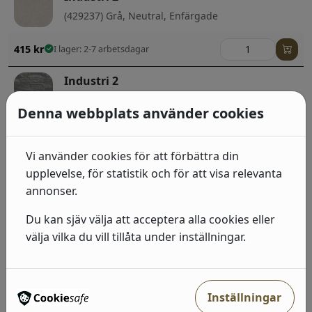
(429237) Grå, Neutral, Enfärgade
415
kr
I lager: 2-7 arbetsdagar
Industri 2
(475029) Grå, Sten, betong & trä
Denna webbplats använder cookies
492
kr
I lager: 2-7 arbetsdagar
Vi använder cookies för att förbättra din
Industri 2
upplevelse, för statistik och för att visa relevanta
(428063) Brun, Röd, Sten, betong & trä;Barn
annonser.
492
kr
Du kan sjäv välja att acceptera alla cookies eller
I lager: 2-7 arbetsdagar
välja vilka du vill tillåta under inställningar.
Industri 2
(429442) Grå, Sten, betong & trä
Inställningar
492
kr
I lager: 2-7 arbetsdagar