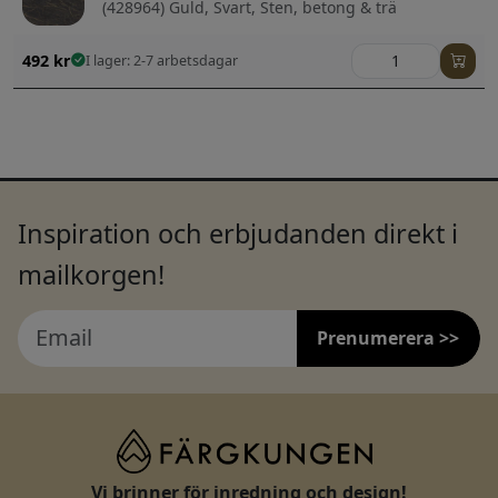
(428964) Guld, Svart, Sten, betong & trä
492
kr
I lager: 2-7 arbetsdagar
Inspiration och erbjudanden direkt i
mailkorgen!
Prenumerera >>
Vi brinner för inredning och design!