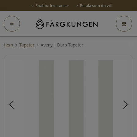
Snabba leveranser
Betala som du vill
Hem
Tapeter
Aveny | Duro Tapeter
Föregående
Näst