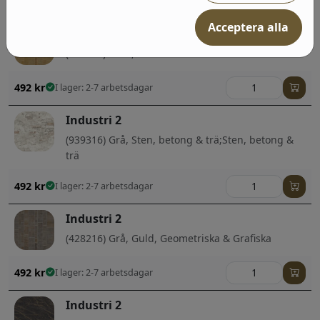
Acceptera alla
Industri 2
(428223) Guld, Geometriska & Grafiska
492
kr
I lager: 2-7 arbetsdagar
Industri 2
(939316) Grå, Sten, betong & trä;Sten, betong &
trä
492
kr
I lager: 2-7 arbetsdagar
Industri 2
(428216) Grå, Guld, Geometriska & Grafiska
492
kr
I lager: 2-7 arbetsdagar
Industri 2