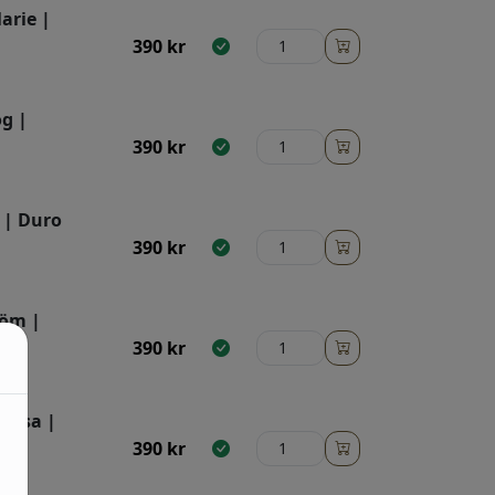
arie |
390
kr
g |
390
kr
 | Duro
390
kr
röm |
390
kr
rosa |
390
kr