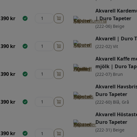
Akvarell Kard
390
kr
| Duro Tapeter
(222-06) Beige
Akvarell | Duro 
390
kr
(222-02) Vit
Akvarell Kaffe m
mjölk | Duro Tap
390
kr
(222-07) Brun
Akvarell Havsbris
Duro Tapeter
390
kr
(222-60) Blå, Grå
Akvarell Höstast
Duro Tapeter
(222-31) Beige
390
kr