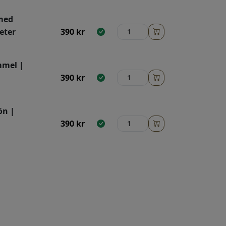
 med
eter
390
kr
mmel |
390
kr
ön |
390
kr