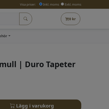
Visa priser:
Inkl. moms
Exkl. moms
0
kr
behör
mull | Duro Tapeter
Lägg i varukorg