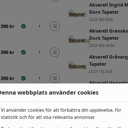
Akvarell Ingrid M
Duro Tapeter
(222-34) Röd
390
kr
Akvarell Gransko
Duro Tapeter
(222-44) Grön
390
kr
Akvarell Gråvarg
Tapeter
(222-15) Grå
390
kr
Akvarell Hagast
Duro Tapeter
Denna webbplats använder cookies
(222-54) Blå
390
kr
Akvarell Gammal
Vi använder cookies för att förbättra din upplevelse, för
Duro Tapeter
statistik och för att visa relevanta annonser.
(222-29) Rosa