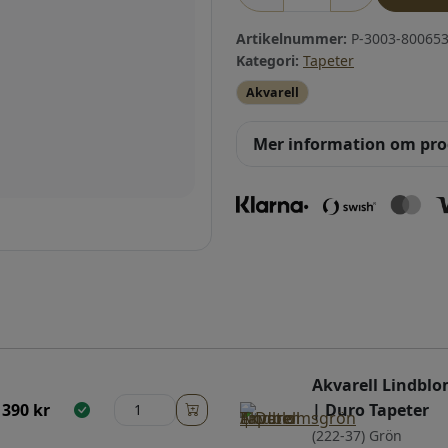
Artikelnummer:
P-3003-800653
Kategori:
Tapeter
Akvarell
Mer information om pr
Akvarell Lindbl
390
kr
| Duro Tapeter
(222-37) Grön