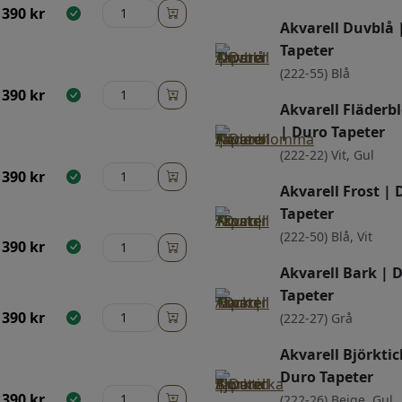
390
kr
Akvarell Duvblå 
Tapeter
(222-55) Blå
390
kr
Akvarell Fläder
| Duro Tapeter
(222-22) Vit, Gul
390
kr
Akvarell Frost | 
Tapeter
(222-50) Blå, Vit
390
kr
Akvarell Bark | 
Tapeter
390
kr
(222-27) Grå
Akvarell Björktic
Duro Tapeter
390
kr
(222-26) Beige, Gul