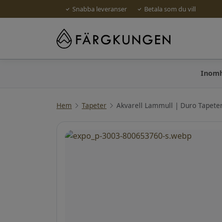
Snabba leveranser
Betala som du vill
Inom
Hem
Tapeter
Akvarell Lammull | Duro Tapete