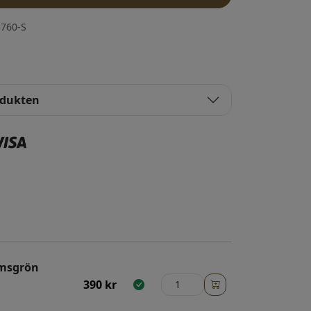
760-S
odukten
omsgrön
390
kr