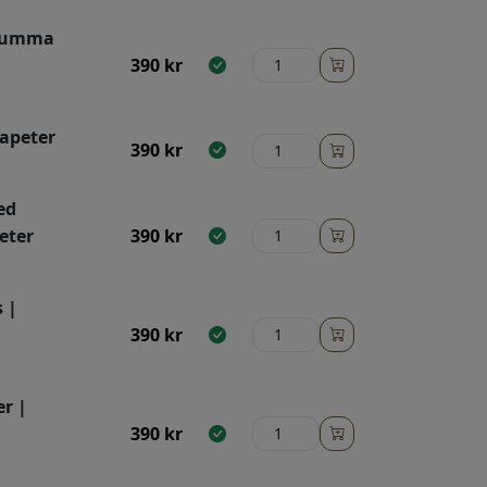
emumma
390
kr
Tapeter
390
kr
ed
eter
390
kr
 |
390
kr
er |
390
kr