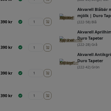
Akvarell Blåbär
mjölk | Duro Tap
390
kr
(222-58) Blå
Akvarell Aprilhi
Duro Tapeter
(222-28) Grå
390
kr
Akvarell Antikgr
Duro Tapeter
(222-42) Grön
390
kr
390
kr