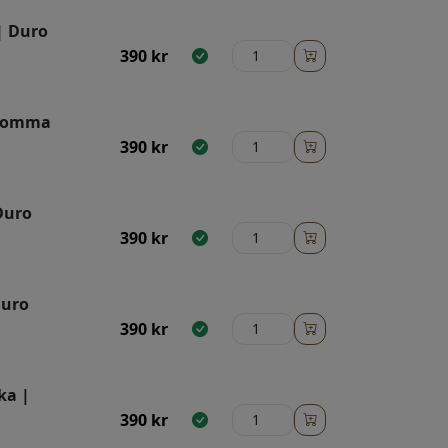
| Duro
390
kr
blomma
390
kr
Duro
390
kr
Duro
390
kr
ka |
390
kr