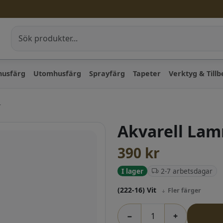
husfärg
Utomhusfärg
Sprayfärg
Tapeter
Verktyg & Till
r
Akvarell Lam
390
kr
2-7 arbetsdagar
I lager
(222-16) Vit
Fler färger
−
+