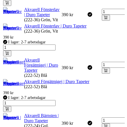
Akvarell Fönsterlav
| Duro Tapeter
390
kr
(222-36) Grön, Vit
Akvarell Fönsterlav | Duro Tapeter
(222-36) Grön, Vit
390
kr
I lager: 2-7 arbetsdagar
Akvarell
Förgätmigej | Duro
390
kr
Tapeter
(222-52) Blå
Akvarell Förgätmigej | Duro Tapeter
(222-52) Blå
390
kr
I lager: 2-7 arbetsdagar
Akvarell Bärnsten |
Duro Tapeter
390
kr
(222-24) Gul,