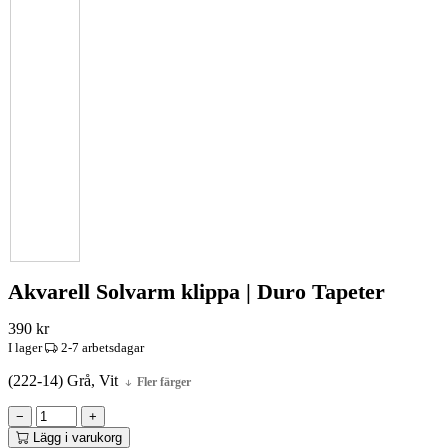
Akvarell Solvarm klippa | Duro Tapeter
390
kr
I lager
2-7 arbetsdagar
(222-14) Grå, Vit
Fler färger
−
+
Lägg i varukorg