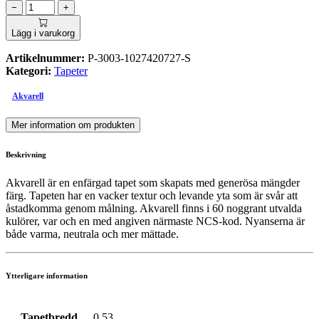
−
+
Lägg i varukorg
Artikelnummer:
P-3003-1027420727-S
Kategori:
Tapeter
Akvarell
Mer information om produkten
Beskrivning
Akvarell är en enfärgad tapet som skapats med generösa mängder
färg. Tapeten har en vacker textur och levande yta som är svår att
åstadkomma genom målning. Akvarell finns i 60 noggrant utvalda
kulörer, var och en med angiven närmaste NCS-kod. Nyanserna är
både varma, neutrala och mer mättade.
Ytterligare information
Tapetbredd
0.53