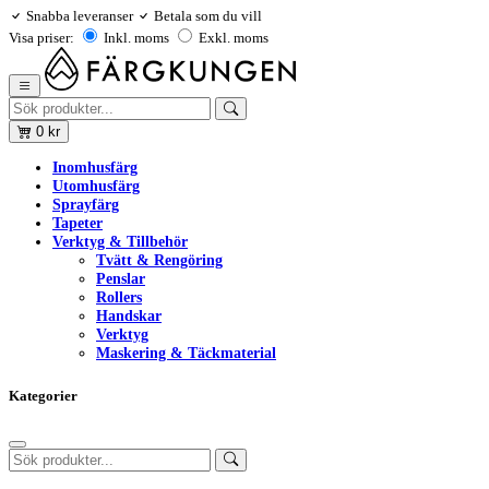
Snabba leveranser
Betala som du vill
Visa priser:
Inkl. moms
Exkl. moms
0
kr
Inomhusfärg
Utomhusfärg
Sprayfärg
Tapeter
Verktyg & Tillbehör
Tvätt & Rengöring
Penslar
Rollers
Handskar
Verktyg
Maskering & Täckmaterial
Kategorier