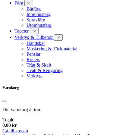
Färg
Båtfärg
Inomhusfärg
Sprayfärg
Utomhusfärg
Tapeter
Verktyg & Tillbehör
Handskar
Maskering & Täckmaterial
Penslar
Rollers
Tråg & Skaft
Tvätt & Rengöring
Verktyg
Varukorg
Din varukorg är tom.
Totalt:
0,00
kr
Gå till kassan