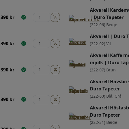
Akvarell Kard
390
kr
| Duro Tapeter
(222-06) Beige
Akvarell | Duro 
390
kr
(222-02) Vit
Akvarell Kaffe m
mjölk | Duro Tap
390
kr
(222-07) Brun
Akvarell Havsbris
Duro Tapeter
(222-60) Blå, Grå
390
kr
Akvarell Höstast
Duro Tapeter
(222-31) Beige