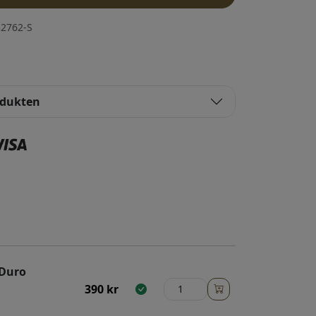
2762-S
odukten
 Duro
390
kr