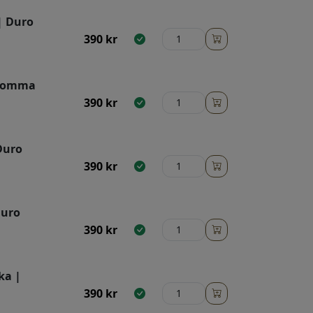
| Duro
390
kr
blomma
390
kr
Duro
390
kr
Duro
390
kr
ka |
390
kr