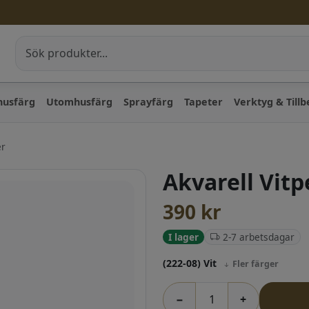
husfärg
Utomhusfärg
Sprayfärg
Tapeter
Verktyg & Till
er
Akvarell Vit
390
kr
2-7 arbetsdagar
I lager
(222-08) Vit
Fler färger
−
+