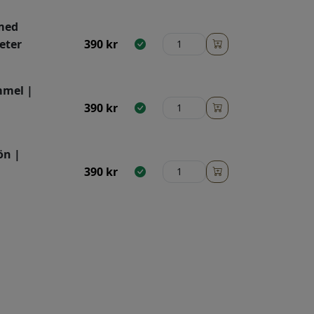
 med
eter
390
kr
mmel |
390
kr
ön |
390
kr