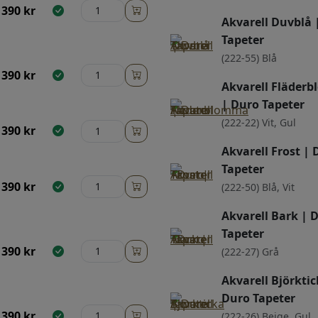
390
kr
Akvarell Duvblå 
Tapeter
(222-55) Blå
390
kr
Akvarell Fläder
| Duro Tapeter
(222-22) Vit, Gul
390
kr
Akvarell Frost | 
Tapeter
390
kr
(222-50) Blå, Vit
Akvarell Bark | 
Tapeter
390
kr
(222-27) Grå
Akvarell Björktic
Duro Tapeter
390
kr
(222-26) Beige, Gul