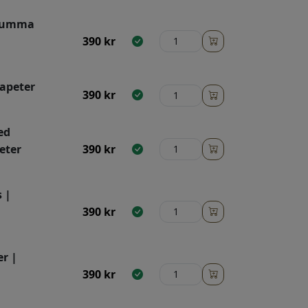
emumma
390
kr
Tapeter
390
kr
ed
eter
390
kr
 |
390
kr
er |
390
kr