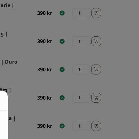
arie |
390
kr
g |
390
kr
 | Duro
390
kr
röm |
390
kr
rosa |
390
kr