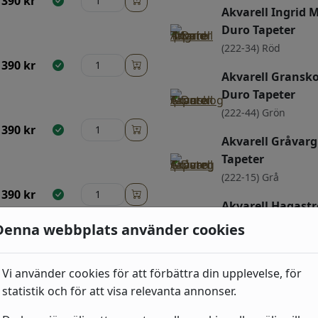
390
kr
Akvarell Ingrid M
Duro Tapeter
(222-34) Röd
390
kr
Akvarell Gransko
Duro Tapeter
(222-44) Grön
390
kr
Akvarell Gråvarg
Tapeter
(222-15) Grå
390
kr
Akvarell Hagast
Duro Tapeter
Denna webbplats använder cookies
(222-54) Blå
390
kr
Akvarell Gammal
Vi använder cookies för att förbättra din upplevelse, för
Duro Tapeter
statistik och för att visa relevanta annonser.
(222-29) Rosa