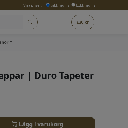
Visa priser:
Inkl. moms
Exkl. moms
0
kr
behör
peppar | Duro Tapeter
Lägg i varukorg