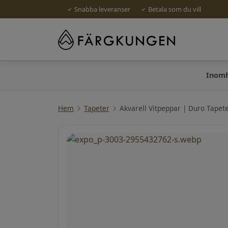
Snabba leveranser
Betala som du vill
Inom
Hem
Tapeter
Akvarell Vitpeppar | Duro Tapet