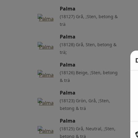
Palma
(18127) Grå, ;Sten, betong &
trä
Palma
(18128) Grå, Sten, betong &
trä;
Palma
(18126) Beige, ;Sten, betong
& trä
Palma
(18123) Grön, Grå, ;Sten,
betong & trä
Palma
(18125) Grå, Neutral, ;Sten,
betong & trä