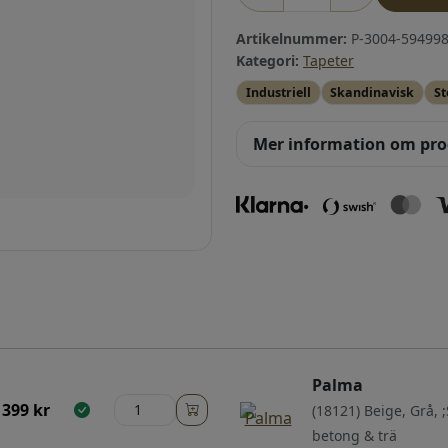
Artikelnummer:
P-3004-594998
Kategori:
Tapeter
Industriell
Skandinavisk
St
Mer information om pr
Palma
399
kr
(18121) Beige, Grå, ;
betong & trä