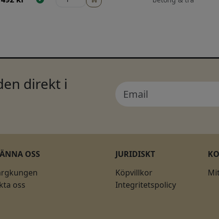
en direkt i
KÄNNA OSS
JURIDISKT
K
ärgkungen
Köpvillkor
Mi
kta oss
Integritetspolicy