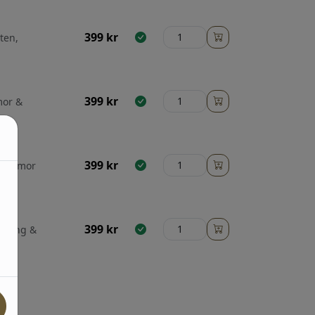
399
kr
Sten,
399
kr
mor &
399
kr
 Blommor
399
kr
betong &