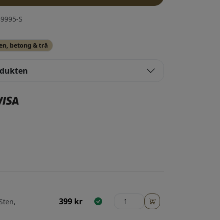
9995-S
en, betong & trä
odukten
399
kr
Sten,