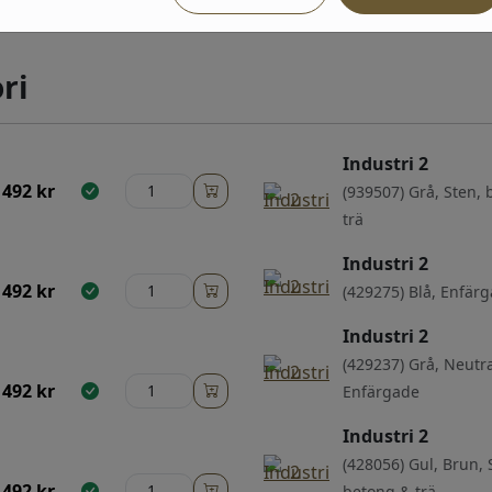
ri
Industri 2
492
kr
(939507) Grå, Sten,
trä
Industri 2
492
kr
(429275) Blå, Enfär
Industri 2
(429237) Grå, Neutra
492
kr
Enfärgade
Industri 2
(428056) Gul, Brun, 
492
kr
betong & trä