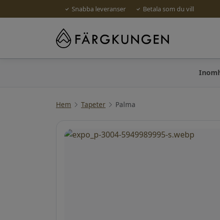
Snabba leveranser
Betala som du vill
Inom
Hem
Tapeter
Palma