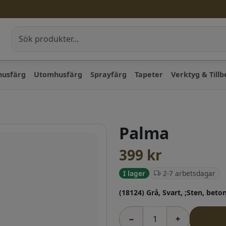
husfärg
Utomhusfärg
Sprayfärg
Tapeter
Verktyg & Till
Palma
399
kr
2-7 arbetsdagar
I lager
(18124) Grå, Svart, ;Sten, beto
−
+