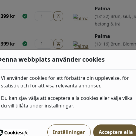
Palma
399
kr
(18122) Brun, Gul, ;
betong & trä
Palma
399
kr
(18116) Brun, Blom
Blad;
Denna webbplats använder cookies
Palma
399
kr
(18118) Grå, Svart,
Vi använder cookies för att förbättra din upplevelse, för
& Blad;
statistik och för att visa relevanta annonser.
Palma
Du kan sjäv välja att acceptera alla cookies eller välja vilka
399
kr
(18120) Grå, ;Sten, 
du vill tillåta under inställningar.
trä
399
kr
Inställningar
Acceptera alla