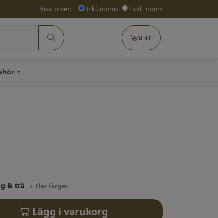
Visa priser:
Inkl. moms
Exkl. moms
0
kr
behör
ng & trä
Fler färger
Lägg i varukorg