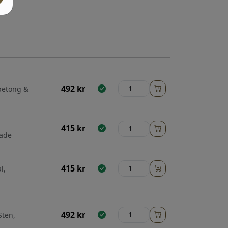
492
kr
 betong &
415
kr
gade
415
kr
l,
492
kr
Sten,