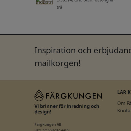
trä
Inspiration och erbjudand
mailkorgen!
LÄR 
Om F
Vi brinner för inredning och
Konta
design!
Färgkungen AB
Org. nr: 559202-4409