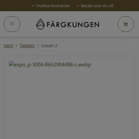
Snabba leveranser
Betala som du vill
Hem
Tapeter
Linum 2