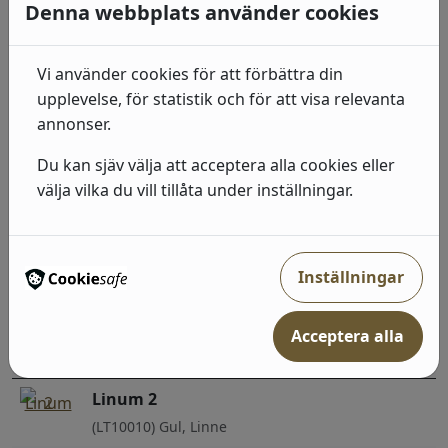
519
kr
I lager: 2-7 arbetsdagar
Denna webbplats använder cookies
Linum 2
Vi använder cookies för att förbättra din
(LT10015) Brun, Linne
upplevelse, för statistik och för att visa relevanta
519
kr
I lager: 2-7 arbetsdagar
annonser.
Du kan sjäv välja att acceptera alla cookies eller
Linum 2
välja vilka du vill tillåta under inställningar.
(LT10008) Grön, Linne
519
kr
I lager: 2-7 arbetsdagar
Inställningar
Linum 2
(LT10009) Grön, Linne
Acceptera alla
519
kr
I lager: 2-7 arbetsdagar
Linum 2
(LT10010) Gul, Linne