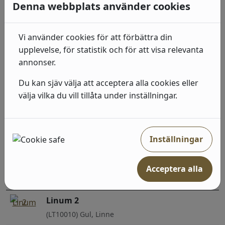
519
kr
I lager: 2-7 arbetsdagar
Denna webbplats använder cookies
Linum 2
Vi använder cookies för att förbättra din
(LT10015) Brun, Linne
upplevelse, för statistik och för att visa relevanta
519
kr
I lager: 2-7 arbetsdagar
annonser.
Du kan sjäv välja att acceptera alla cookies eller
Linum 2
välja vilka du vill tillåta under inställningar.
(LT10008) Grön, Linne
519
kr
I lager: 2-7 arbetsdagar
Inställningar
Linum 2
(LT10009) Grön, Linne
Acceptera alla
519
kr
I lager: 2-7 arbetsdagar
Linum 2
(LT10010) Gul, Linne