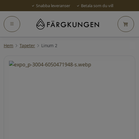
Snabba leveranser
Betala som du vill
Hem
Tapeter
Linum 2