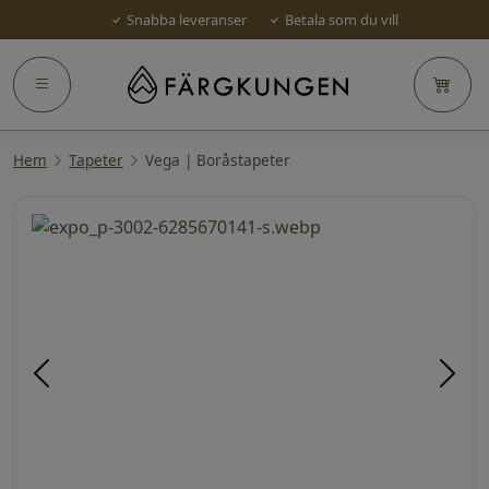
Snabba leveranser
Betala som du vill
Hem
Tapeter
Vega | Boråstapeter
Föregående
Näst