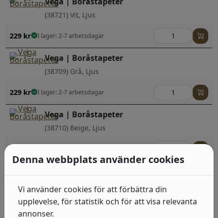
Vega | Boråstapeter
(38721) Vit, Ljus
229
kr
I lager: 2-7 arbetsdagar
Vega | Boråstapeter
(38709) Grå, Ljus
229
kr
I lager: 2-7 arbetsdagar
Vega | Boråstapeter
(38710) Beige, Ljus
229
kr
I lager: 2-7 arbetsdagar
Denna webbplats använder cookies
Vega | Boråstapeter
(38711) Beige, Ljus
Vi använder cookies för att förbättra din
upplevelse, för statistik och för att visa relevanta
229
kr
I lager: 2-7 arbetsdagar
annonser.