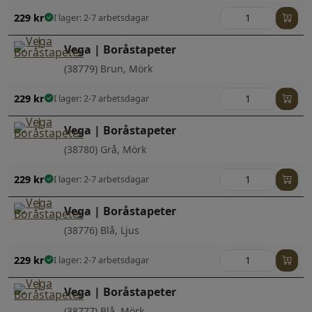
229
kr
I lager: 2-7 arbetsdagar
Vega | Boråstapeter
(38779) Brun, Mörk
229
kr
I lager: 2-7 arbetsdagar
Vega | Boråstapeter
(38780) Grå, Mörk
229
kr
I lager: 2-7 arbetsdagar
Vega | Boråstapeter
(38776) Blå, Ljus
229
kr
I lager: 2-7 arbetsdagar
Vega | Boråstapeter
(38777) Blå, Mörk