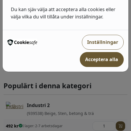
Vega | Boråstapeter
Du kan sjäv välja att acceptera alla cookies eller
(38707) Vit, Ljus
välja vilka du vill tillåta under inställningar.
229
kr
I lager: 2-7 arbetsdagar
Vega | Boråstapeter
Inställningar
(38708) Grå, Ljus
Acceptera alla
229
kr
I lager: 2-7 arbetsdagar
Populärt i denna kategori
Industri 2
(939538) Beige, Sten, betong & trä
492
kr
I lager: 2-7 arbetsdagar