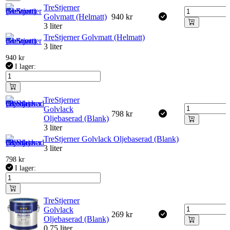
TreStjerner
Golvmatt (Helmatt)
940
kr
3 liter
TreStjerner Golvmatt (Helmatt)
3 liter
940
kr
I lager:
TreStjerner
Golvlack
798
kr
Oljebaserad (Blank)
3 liter
TreStjerner Golvlack Oljebaserad (Blank)
3 liter
798
kr
I lager:
TreStjerner
Golvlack
269
kr
Oljebaserad (Blank)
0,75 liter