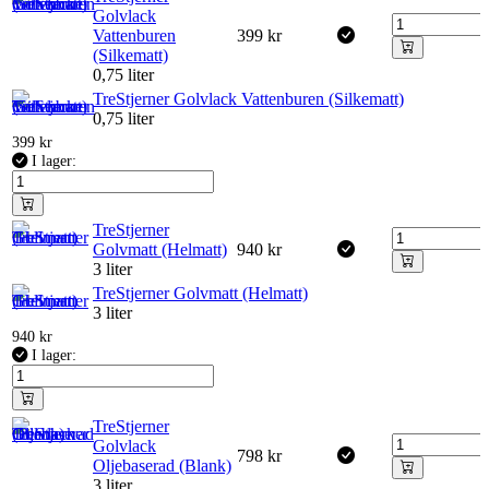
Golvlack
Vattenburen
399
kr
(Silkematt)
0,75 liter
TreStjerner Golvlack Vattenburen (Silkematt)
0,75 liter
399
kr
I lager:
TreStjerner
Golvmatt (Helmatt)
940
kr
3 liter
TreStjerner Golvmatt (Helmatt)
3 liter
940
kr
I lager:
TreStjerner
Golvlack
798
kr
Oljebaserad (Blank)
3 liter