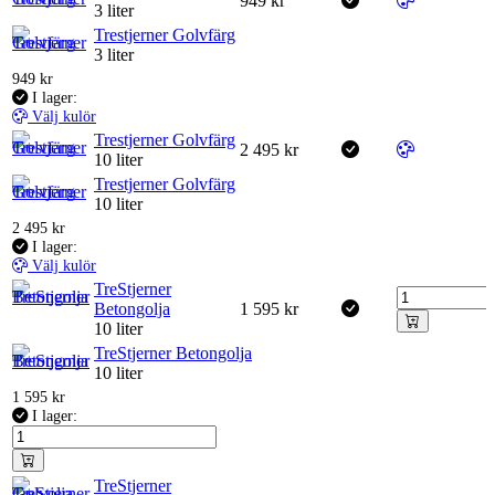
949
kr
3 liter
Trestjerner Golvfärg
3 liter
949
kr
I lager:
Välj kulör
Trestjerner Golvfärg
2 495
kr
10 liter
Trestjerner Golvfärg
10 liter
2 495
kr
I lager:
Välj kulör
TreStjerner
Betongolja
1 595
kr
10 liter
TreStjerner Betongolja
10 liter
1 595
kr
I lager:
TreStjerner