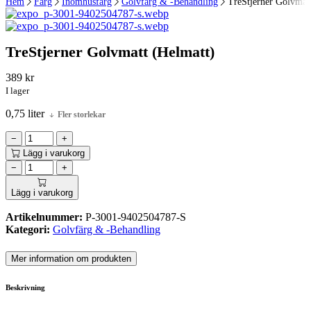
Hem
Färg
Inomhusfärg
Golvfärg & -Behandling
TreStjerner Golvmat
TreStjerner Golvmatt (Helmatt)
389
kr
I lager
0,75 liter
Fler storlekar
−
+
Lägg i varukorg
−
+
Lägg i varukorg
Artikelnummer:
P-3001-9402504787-S
Kategori:
Golvfärg & -Behandling
Mer information om produkten
Beskrivning