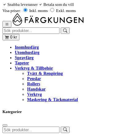
Snabba leveranser
Betala som du vill
Visa priser:
Inkl. moms
Exkl. moms
0
kr
Inomhusfärg
Utomhusfärg
Sprayfärg
Tapeter
Verktyg & Tillbehör
Tvätt & Rengöring
Penslar
Rollers
Handskar
Verktyg
Maskering & Täckmaterial
Kategorier