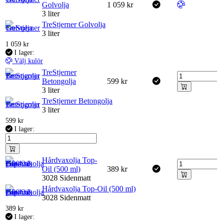
Golvolja
1 059
kr
3 liter
TreStjerner Golvolja
3 liter
1 059
kr
I lager:
Välj kulör
TreStjerner
Betongolja
599
kr
3 liter
TreStjerner Betongolja
3 liter
599
kr
I lager:
Hårdvaxolja Top-
Oil (500 ml)
389
kr
3028 Sidenmatt
Hårdvaxolja Top-Oil (500 ml)
3028 Sidenmatt
389
kr
I lager: