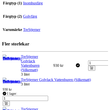
Färgtyp (1)
Inomhusfärg
Färgtyp (2)
Golvfärg
Varumärke
TreStjerner
Fler storlekar
TreStjerner
Golvlack
Vattenburen
930
kr
(Silkematt)
3 liter
TreStjerner Golvlack Vattenburen (Silkematt)
3 liter
930
kr
I lager:
TreStjerner