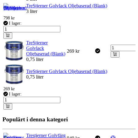
TreStjerner Golvlack Oljebaserad (Blank)
3 liter
798
kr
I lager:
TreStjerner
Golvlack
269
kr
Oljebaserad (Blank)
0,75 liter
TreStjerner Golvlack Oljebaserad (Blank)
0,75 liter
269
kr
I lager:
Populärt i denna kategori
Trestjerner Golvfärg