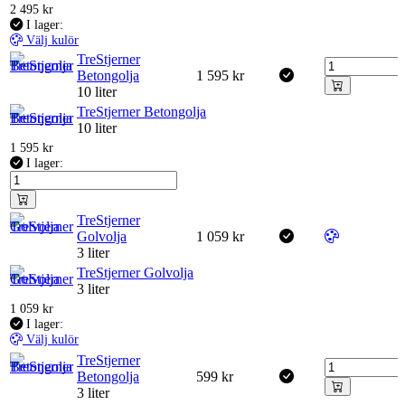
2 495
kr
I lager:
Välj kulör
TreStjerner
Betongolja
1 595
kr
10 liter
TreStjerner Betongolja
10 liter
1 595
kr
I lager:
TreStjerner
Golvolja
1 059
kr
3 liter
TreStjerner Golvolja
3 liter
1 059
kr
I lager:
Välj kulör
TreStjerner
Betongolja
599
kr
3 liter