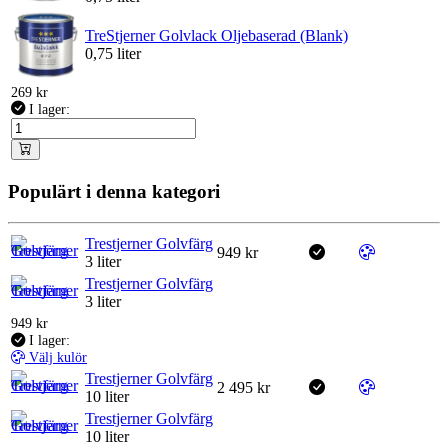
TreStjerner Golvlack Oljebaserad (Blank)
0,75 liter
269
kr
I lager:
Populärt i denna kategori
Trestjerner Golvfärg
949
kr
3 liter
Trestjerner Golvfärg
3 liter
949
kr
I lager:
Välj kulör
Trestjerner Golvfärg
2 495
kr
10 liter
Trestjerner Golvfärg
10 liter