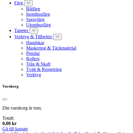
Färg
Båtfärg
Inomhusfärg
Sprayfärg
Utomhusfärg
Tapeter
Verktyg & Tillbehör
Handskar
Maskering & Täckmaterial
Penslar
Rollers
Tråg & Skaft
Tvätt & Rengöring
Verktyg
Varukorg
Din varukorg är tom.
Totalt:
0,00
kr
Gå till kassan