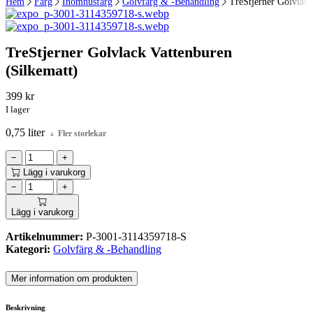
Hem
Färg
Inomhusfärg
Golvfärg & -Behandling
TreStjerner Golvlack
TreStjerner Golvlack Vattenburen
(Silkematt)
399
kr
I lager
0,75 liter
Fler storlekar
−
+
Lägg i varukorg
−
+
Lägg i varukorg
Artikelnummer:
P-3001-3114359718-S
Kategori:
Golvfärg & -Behandling
Mer information om produkten
Beskrivning