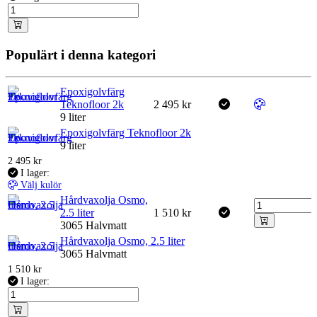
Populärt i denna kategori
Epoxigolvfärg
Teknofloor 2k
2 495
kr
9 liter
Epoxigolvfärg Teknofloor 2k
9 liter
2 495
kr
I lager:
Välj kulör
Hårdvaxolja Osmo,
2.5 liter
1 510
kr
3065 Halvmatt
Hårdvaxolja Osmo, 2.5 liter
3065 Halvmatt
1 510
kr
I lager: