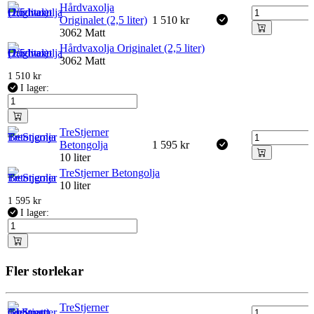
Hårdvaxolja
Originalet (2,5 liter)
1 510
kr
3062 Matt
Hårdvaxolja Originalet (2,5 liter)
3062 Matt
1 510
kr
I lager:
TreStjerner
Betongolja
1 595
kr
10 liter
TreStjerner Betongolja
10 liter
1 595
kr
I lager:
Fler storlekar
TreStjerner