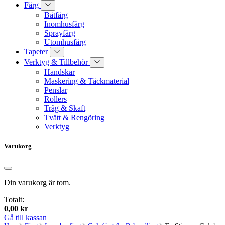
Färg
Båtfärg
Inomhusfärg
Sprayfärg
Utomhusfärg
Tapeter
Verktyg & Tillbehör
Handskar
Maskering & Täckmaterial
Penslar
Rollers
Tråg & Skaft
Tvätt & Rengöring
Verktyg
Varukorg
Din varukorg är tom.
Totalt:
0,00
kr
Gå till kassan