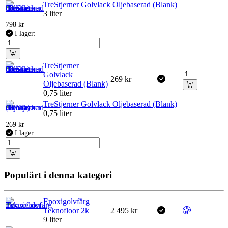
TreStjerner Golvlack Oljebaserad (Blank)
3 liter
798
kr
I lager:
TreStjerner
Golvlack
269
kr
Oljebaserad (Blank)
0,75 liter
TreStjerner Golvlack Oljebaserad (Blank)
0,75 liter
269
kr
I lager:
Populärt i denna kategori
Epoxigolvfärg
Teknofloor 2k
2 495
kr
9 liter