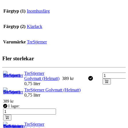
Färgtyp (1)
Inomhusfärg
Färgtyp (2)
Klarlack
Varumärke
TreStjerner
Fler storlekar
TreStjerner
Golvmatt (Helmatt)
389
kr
0,75 liter
TreStjerner Golvmatt (Helmatt)
0,75 liter
389
kr
I lager:
TreStjerner