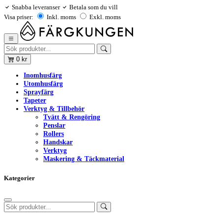
Snabba leveranser
Betala som du vill
Visa priser:
Inkl. moms
Exkl. moms
0
kr
Inomhusfärg
Utomhusfärg
Sprayfärg
Tapeter
Verktyg & Tillbehör
Tvätt & Rengöring
Penslar
Rollers
Handskar
Verktyg
Maskering & Täckmaterial
Kategorier