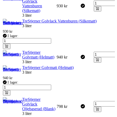
Golvlack
Vattenburen
930
kr
(Silkematt)
3 liter
TreStjerner Golvlack Vattenburen (Silkematt)
3 liter
930
kr
I lager:
TreStjerner
Golvmatt (Helmatt)
940
kr
3 liter
TreStjerner Golvmatt (Helmatt)
3 liter
940
kr
I lager:
TreStjerner
Golvlack
798
kr
Oljebaserad (Blank)
3 liter