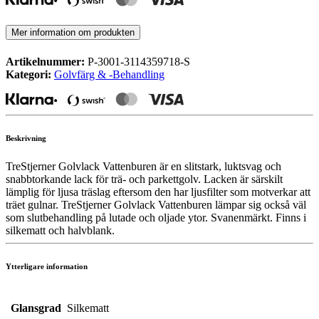
Mer information om produkten
Artikelnummer:
P-3001-3114359718-S
Kategori:
Golvfärg & -Behandling
Beskrivning
TreStjerner Golvlack Vattenburen är en slitstark, luktsvag och
snabbtorkande lack för trä- och parkettgolv. Lacken är särskilt
lämplig för ljusa träslag eftersom den har ljusfilter som motverkar att
träet gulnar. TreStjerner Golvlack Vattenburen lämpar sig också väl
som slutbehandling på lutade och oljade ytor. Svanenmärkt. Finns i
silkematt och halvblank.
Ytterligare information
Glansgrad
Silkematt