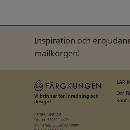
Inspiration och erbjudand
mailkorgen!
LÄR 
Om F
Vi brinner för inredning och
Konta
design!
Färgkungen AB
Org. nr: 559202-4409
Momsreg: SE559202440901