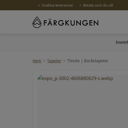
Snabba leveranser
Betala som du vill
Inom
Hem
Tapeter
Thistle | Boråstapeter