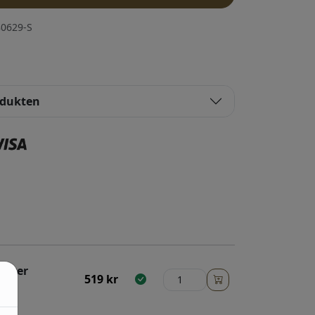
0629-S
odukten
peter
519
kr
Ljus