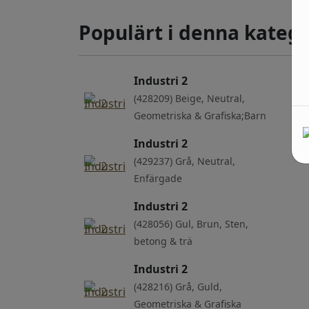
Populärt i denna katego
Industri 2
(428209) Beige, Neutral,
Geometriska & Grafiska;Barn
Industri 2
(429237) Grå, Neutral,
Enfärgade
Industri 2
(428056) Gul, Brun, Sten,
betong & trä
Industri 2
(428216) Grå, Guld,
Geometriska & Grafiska