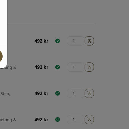
492
kr
ral,
Barn
492
kr
 betong &
492
kr
 Sten,
492
kr
 betong &