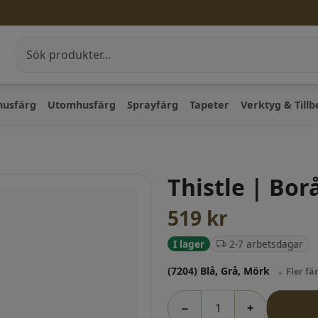
husfärg
Utomhusfärg
Sprayfärg
Tapeter
Verktyg & Till
Thistle | Bor
519
kr
2-7 arbetsdagar
I lager
(7204) Blå, Grå, Mörk
Fler fä
−
+