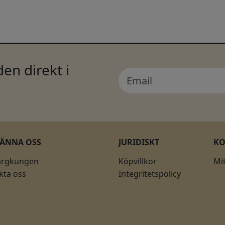
en direkt i
KÄNNA OSS
JURIDISKT
K
ärgkungen
Köpvillkor
Mi
kta oss
Integritetspolicy