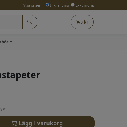
Visa priser:
Inkl. moms
Exkl. moms
0
kr
behör
åstapeter
rger
Lägg i varukorg