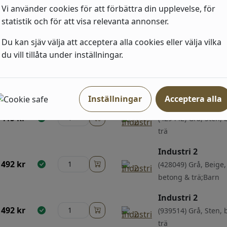
Vi använder cookies för att förbättra din upplevelse, för
ri
statistik och för att visa relevanta annonser.
Du kan sjäv välja att acceptera alla cookies eller välja vilka
du vill tillåta under inställningar.
Industri 2
492
kr
(514407) Beige, Neut
Sten, betong & trä;
Inställningar
Acceptera alla
Industri 2
415
kr
(429442) Grå, Sten,
trä
Industri 2
492
kr
(428049) Grå, Beige,
betong & trä;Barn
Industri 2
492
kr
(939514) Grå, Sten,
trä