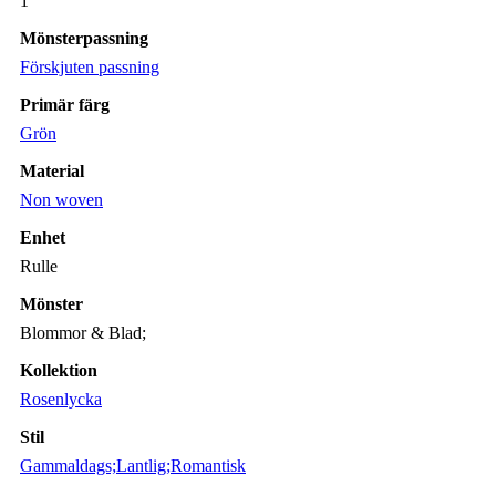
1
Mönsterpassning
Förskjuten passning
Primär färg
Grön
Material
Non woven
Enhet
Rulle
Mönster
Blommor & Blad;
Kollektion
Rosenlycka
Stil
Gammaldags;Lantlig;Romantisk