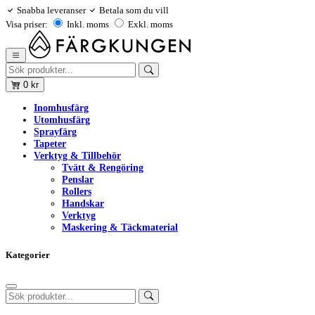
Snabba leveranser
Betala som du vill
Visa priser:
Inkl. moms
Exkl. moms
0
kr
Inomhusfärg
Utomhusfärg
Sprayfärg
Tapeter
Verktyg & Tillbehör
Tvätt & Rengöring
Penslar
Rollers
Handskar
Verktyg
Maskering & Täckmaterial
Kategorier