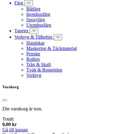
Färg
Båtfärg
Inomhusfärg
Sprayfärg
Utomhusfärg
Tapeter
Verktyg & Tillbehör
Handskar
Maskering & Täckmaterial
Penslar
Rollers
Tråg & Skaft
Tvätt & Rengöring
Verktyg
Varukorg
Din varukorg är tom.
Totalt:
0,00
kr
Gå till kassan