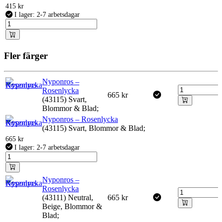
415
kr
I lager: 2-7 arbetsdagar
Fler färger
Nyponros –
Rosenlycka
665
kr
(43115) Svart,
Blommor & Blad;
Nyponros – Rosenlycka
(43115) Svart, Blommor & Blad;
665
kr
I lager: 2-7 arbetsdagar
Nyponros –
Rosenlycka
(43111) Neutral,
665
kr
Beige, Blommor &
Blad;