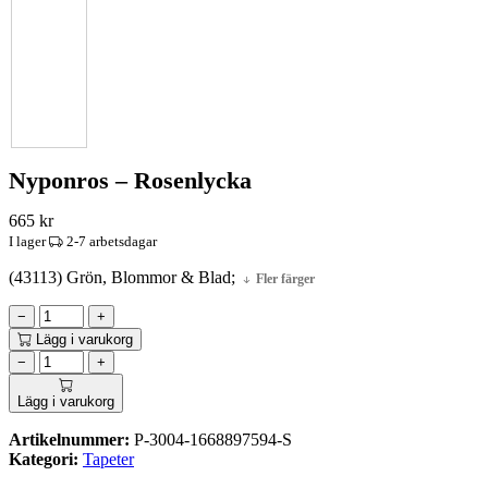
Nyponros – Rosenlycka
665
kr
I lager
2-7 arbetsdagar
(43113) Grön, Blommor & Blad;
Fler färger
−
+
Lägg i varukorg
−
+
Lägg i varukorg
Artikelnummer:
P-3004-1668897594-S
Kategori:
Tapeter