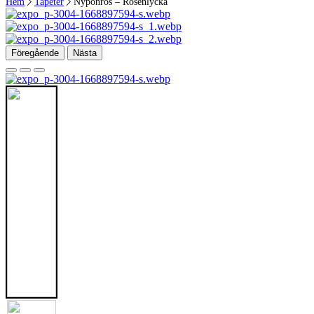
Hem
Tapeter
Nyponros – Rosenlycka
Föregående
Nästa