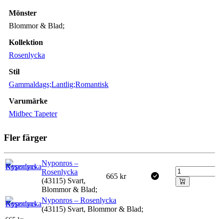
Mönster
Blommor & Blad;
Kollektion
Rosenlycka
Stil
Gammaldags;Lantlig;Romantisk
Varumärke
Midbec Tapeter
Fler färger
Nyponros –
Rosenlycka
665
kr
(43115) Svart,
Blommor & Blad;
Nyponros – Rosenlycka
(43115) Svart, Blommor & Blad;