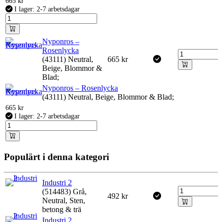
665
kr
I lager: 2-7 arbetsdagar
Nyponros –
Rosenlycka
(43111) Neutral,
665
kr
Beige, Blommor &
Blad;
Nyponros – Rosenlycka
(43111) Neutral, Beige, Blommor & Blad;
665
kr
I lager: 2-7 arbetsdagar
Populärt i denna kategori
Industri 2
(514483) Grå,
492
kr
Neutral, Sten,
betong & trä
Industri 2