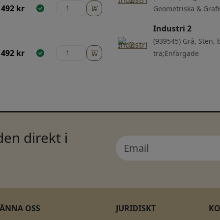
492
kr
Geometriska & Grafi
Industri 2
(939545) Grå, Sten,
492
kr
trä;Enfärgade
en direkt i
KÄNNA OSS
JURIDISKT
K