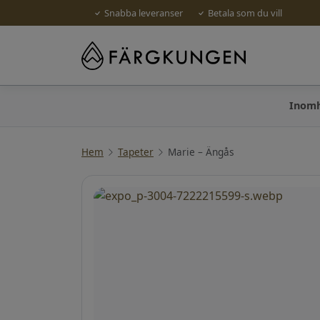
Snabba leveranser
Betala som du vill
Inom
Hem
Tapeter
Marie – Ängås