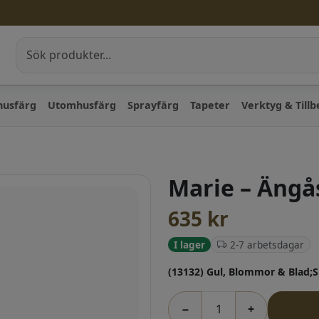
husfärg
Utomhusfärg
Sprayfärg
Tapeter
Verktyg & Till
Marie – Ängå
635
kr
2-7 arbetsdagar
I lager
(13132) Gul, Blommor & Blad
−
+