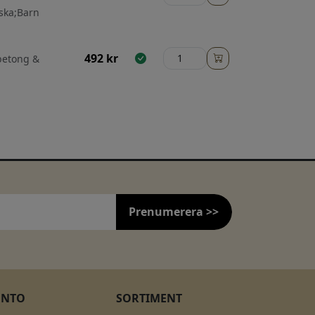
ska;Barn
492
kr
 betong &
Prenumerera >>
ONTO
SORTIMENT