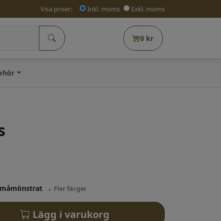
Visa priser:
Inkl. moms
Exkl. moms
0
kr
behör
s
;Småmönstrat
Fler färger
Lägg i varukorg