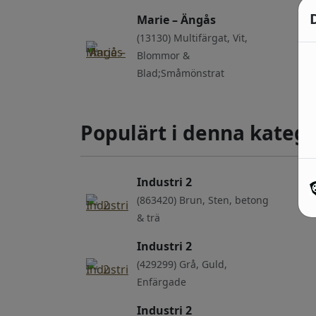
Marie – Ängås
(13130) Multifärgat, Vit,
Blommor &
Blad;Småmönstrat
Populärt i denna katego
Industri 2
(863420) Brun, Sten, betong
& trä
Industri 2
(429299) Grå, Guld,
Enfärgade
Industri 2