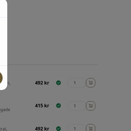
492
kr
 Sten,
415
kr
rgade
492
kr
ral,