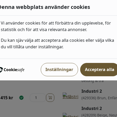
Blad;Småmönstrat
Denna webbplats använder cookies
635
kr
Vi använder cookies för att förbättra din upplevelse, för
statistik och för att visa relevanta annonser.
Du kan sjäv välja att acceptera alla cookies eller välja vilka
du vill tillåta under inställningar.
ri
Industri 2
Inställningar
Acceptera alla
492
kr
(863413) Beige, Grå,
betong & trä
Industri 2
415
kr
(429336) Brun, Enfä
Industri 2
(428209) Beige, Neut