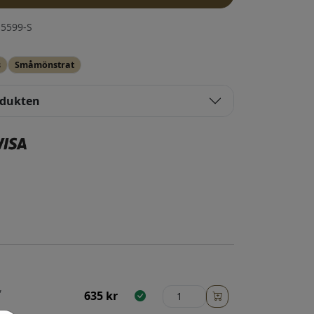
5599-S
s
Småmönstrat
odukten
,
635
kr