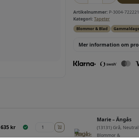
Artikelnummer:
P-3004-722221
Kategori:
Tapeter
Blommor & Blad
Gammaldag
Mer information om pr
Marie – Ängås
635
kr
(13131) Grå, Neutral
Blommor &