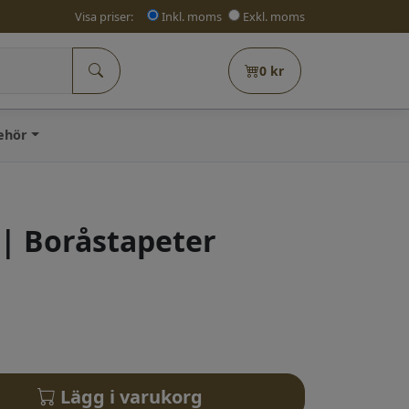
Visa priser:
Inkl. moms
Exkl. moms
0
kr
behör
 Boråstapeter
Lägg i varukorg