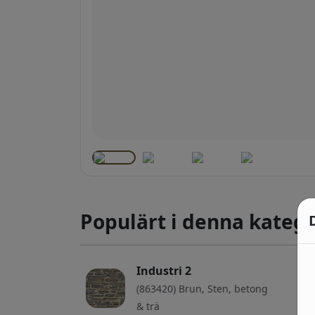
Populärt i denna katego
Industri 2
(863420) Brun, Sten, betong
& trä