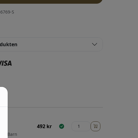
6769-S
odukten
492
kr
ral,
ska;Barn