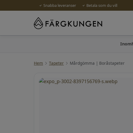
Snabba leveranser
Betala som du vill
Inom
Hem
Tapeter
Mårdgömma | Boråstapeter