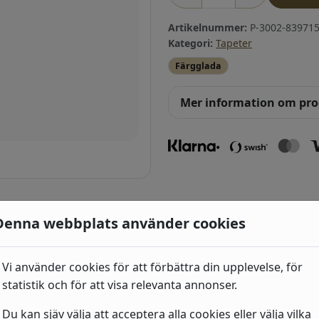
Artikelnummer:
P-3002-839715
Kategori:
Tapeter
Färgglada
Mer information om pr
ri
Denna webbplats använder cookies
Vi använder cookies för att förbättra din upplevelse, för
Industri 2
statistik och för att visa relevanta annonser.
492
kr
(428209) Beige, Neut
Geometriska & Grafi
Du kan sjäv välja att acceptera alla cookies eller välja vilka