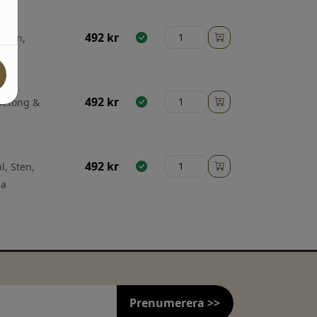
492
kr
 Sten,
492
kr
 betong &
492
kr
l, Sten,
ga
Prenumerera >>