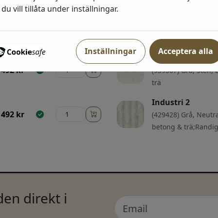
du vill tillåta under inställningar.
Industri 2
492
kr
(863413) Beige, Grå,
betong & trä
Inställningar
Acceptera alla
Industri 2
492
kr
(939507) Grå, Sten,
trä
Industri 2
492
kr
(429428) Grå, Neutra
betong & trä;Randi
en direkt i