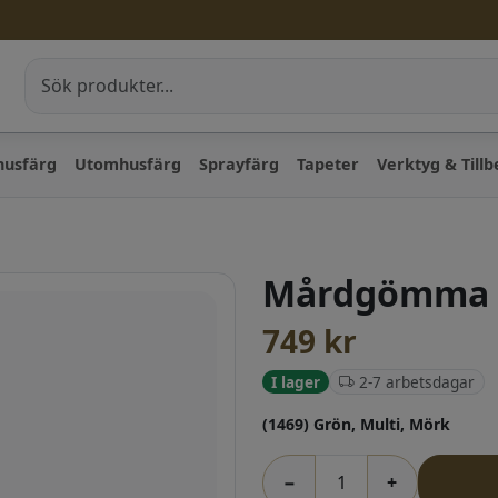
husfärg
Utomhusfärg
Sprayfärg
Tapeter
Verktyg & Till
Mårdgömma |
749
kr
2-7 arbetsdagar
I lager
(1469) Grön, Multi, Mörk
−
+