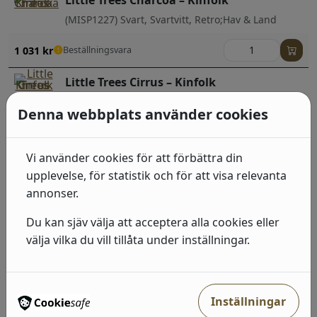
Little Trees Charcoa – Kinfolk
(MISP1227) Svart, Svartvitt, Retro;Hav & Land
1 031
kr
Beställningsvara
Little Trees Cirrus – Kinfolk
(MISP1225) Vit, Grå, Retro;Hav & Land
Denna webbplats använder cookies
1 031
kr
Beställningsvara
Vi använder cookies för att förbättra din
Little Trees Aquamar – Signature
upplevelse, för statistik och för att visa relevanta
(MISP1352) Turkos, Retro;Hav & Land
annonser.
1 095
kr
Beställningsvara
Du kan sjäv välja att acceptera alla cookies eller
välja vilka du vill tillåta under inställningar.
Populärt i denna kategori
Inställningar