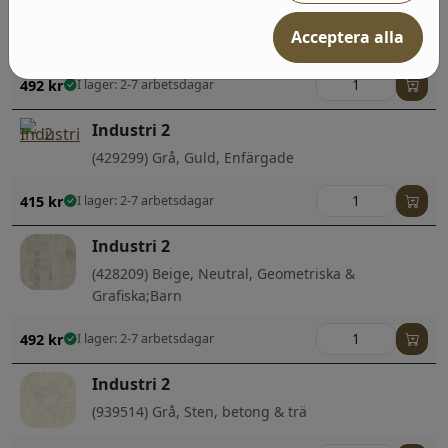
Industri 2
Acceptera alla
(428223) Guld, Geometriska & Grafiska
492
kr
I lager: 2-7 arbetsdagar
Industri 2
(429299) Grå, Guld, Enfärgade
415
kr
I lager: 2-7 arbetsdagar
Industri 2
(428209) Beige, Neutral, Geometriska &
Grafiska;Barn
492
kr
I lager: 2-7 arbetsdagar
Industri 2
(939514) Grå, Sten, betong & trä