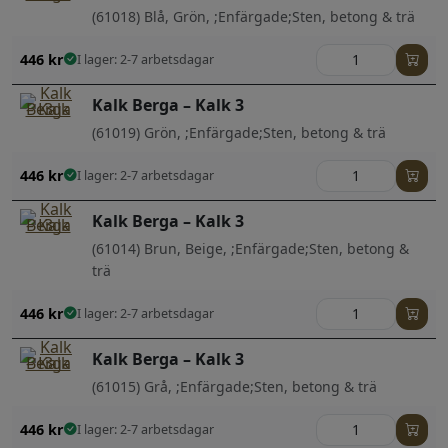
(61018) Blå, Grön, ;Enfärgade;Sten, betong & trä
446
kr
I lager: 2-7 arbetsdagar
Kalk Berga – Kalk 3
(61019) Grön, ;Enfärgade;Sten, betong & trä
446
kr
I lager: 2-7 arbetsdagar
Kalk Berga – Kalk 3
(61014) Brun, Beige, ;Enfärgade;Sten, betong &
trä
446
kr
I lager: 2-7 arbetsdagar
Kalk Berga – Kalk 3
(61015) Grå, ;Enfärgade;Sten, betong & trä
446
kr
I lager: 2-7 arbetsdagar