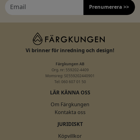
Prenumerera >>
Vi brinner för inredning och design!
Färgkungen AB
Org. nr: 559202-4409
Momsreg: SE559202440901
Tel: 060 607 01 50
LÄR KÄNNA OSS
Om Färgkungen
Kontakta oss
JURIDISKT
Köpvillkor