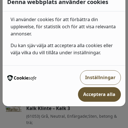
Denna webbplats använder cookies
Kalk Klinte – Kalk 3
(61058) Lila, Enfärgade;Sten, betong & trä;
Vi använder cookies för att förbättra din
upplevelse, för statistik och för att visa relevanta
446
kr
I lager: 2-7 arbetsdagar
annonser.
Kalk Klinte – Kalk 3
Du kan sjäv välja att acceptera alla cookies eller
(61054) Röd, Enfärgade;Sten, betong & trä;
välja vilka du vill tillåta under inställningar.
446
kr
I lager: 2-7 arbetsdagar
Kalk Klinte – Kalk 3
Inställningar
(61055) Rosa, Enfärgade;Sten, betong & trä;
Acceptera alla
446
kr
I lager: 2-7 arbetsdagar
Kalk Klinte – Kalk 3
(61053) Grå, Neutral, Enfärgade;Sten, betong &
trä;