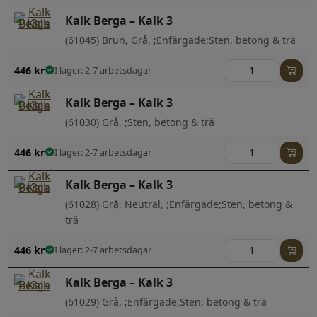
Kalk Berga – Kalk 3
(61045) Brun, Grå, ;Enfärgade;Sten, betong & trä
446
kr
I lager: 2-7 arbetsdagar
Kalk Berga – Kalk 3
(61030) Grå, ;Sten, betong & trä
446
kr
I lager: 2-7 arbetsdagar
Kalk Berga – Kalk 3
(61028) Grå, Neutral, ;Enfärgade;Sten, betong &
trä
446
kr
I lager: 2-7 arbetsdagar
Kalk Berga – Kalk 3
(61029) Grå, ;Enfärgade;Sten, betong & trä