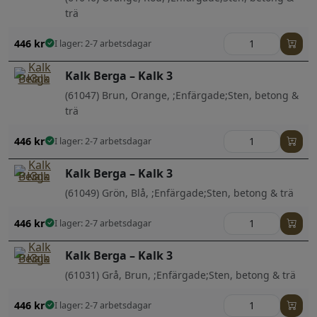
trä
446
kr
I lager: 2-7 arbetsdagar
Kalk Berga – Kalk 3
(61047) Brun, Orange, ;Enfärgade;Sten, betong &
trä
446
kr
I lager: 2-7 arbetsdagar
Kalk Berga – Kalk 3
(61049) Grön, Blå, ;Enfärgade;Sten, betong & trä
446
kr
I lager: 2-7 arbetsdagar
Kalk Berga – Kalk 3
(61031) Grå, Brun, ;Enfärgade;Sten, betong & trä
446
kr
I lager: 2-7 arbetsdagar