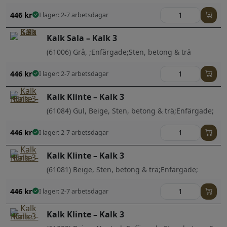
446
kr
I lager: 2-7 arbetsdagar
Kalk Sala – Kalk 3
(61006) Grå, ;Enfärgade;Sten, betong & trä
446
kr
I lager: 2-7 arbetsdagar
Kalk Klinte – Kalk 3
(61084) Gul, Beige, Sten, betong & trä;Enfärgade;
446
kr
I lager: 2-7 arbetsdagar
Kalk Klinte – Kalk 3
(61081) Beige, Sten, betong & trä;Enfärgade;
446
kr
I lager: 2-7 arbetsdagar
Kalk Klinte – Kalk 3