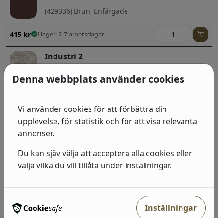
(429336) Brun, Enfärgade
415
kr
I lager: 2-7 arbetsdagar
Industri 2
(428049) Grå, Beige, Sten, betong & trä;Barn
Denna webbplats använder cookies
492
kr
I lager: 2-7 arbetsdagar
Vi använder cookies för att förbättra din
Industri 2
upplevelse, för statistik och för att visa relevanta
(429435) Grå, Sten, betong & trä;Randiga;Sten,
annonser.
betong & trä
Du kan sjäv välja att acceptera alla cookies eller
492
kr
I lager: 2-7 arbetsdagar
välja vilka du vill tillåta under inställningar.
Industri 2
(939521) Grå, Neutral, Sten, betong & trä
Inställningar