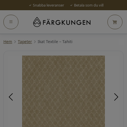
Snabba leveranser
Betala som du vill
Hem
Tapeter
Ikat Textile – Tahiti
Föregående
Näst