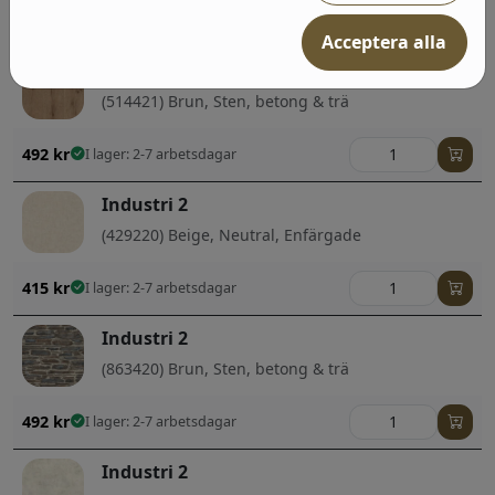
492
kr
I lager: 2-7 arbetsdagar
Acceptera alla
Industri 2
(514421) Brun, Sten, betong & trä
492
kr
I lager: 2-7 arbetsdagar
Industri 2
(429220) Beige, Neutral, Enfärgade
415
kr
I lager: 2-7 arbetsdagar
Industri 2
(863420) Brun, Sten, betong & trä
492
kr
I lager: 2-7 arbetsdagar
Industri 2