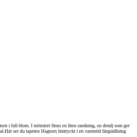
orn i full blom. I mönstret finns en liten randning, en detalj som ger
tal.Här ser du tapeten Hagtorn limtryckt i en varmröd färgställning