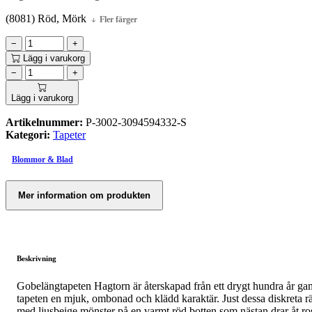
(8081) Röd, Mörk
Fler färger
−
+
Lägg i varukorg
−
+
Lägg i varukorg
Artikelnummer:
P-3002-3094594332-S
Kategori:
Tapeter
Blommor & Blad
Mer information om produkten
Beskrivning
Gobelängtapeten Hagtorn är återskapad från ett drygt hundra år gammal
tapeten en mjuk, ombonad och klädd karaktär. Just dessa diskreta rän
med ljusbeige mönster på en varmt röd botten som nästan drar åt ros