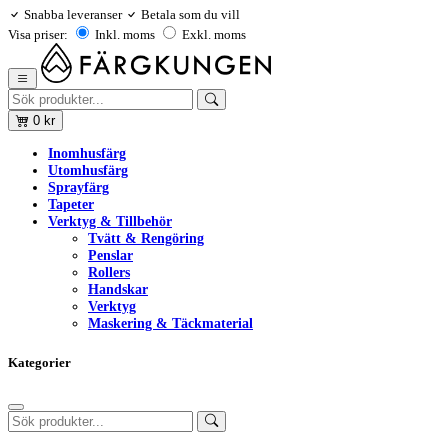
Snabba leveranser
Betala som du vill
Visa priser:
Inkl. moms
Exkl. moms
0
kr
Inomhusfärg
Utomhusfärg
Sprayfärg
Tapeter
Verktyg & Tillbehör
Tvätt & Rengöring
Penslar
Rollers
Handskar
Verktyg
Maskering & Täckmaterial
Kategorier