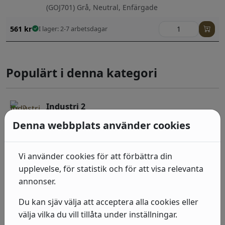
(GOJ701) Grå, Neutral, Enfärgade
561
kr
I lager: 2-7 arbetsdagar
Populärt i denna kategori
Industri 2
(429336) Brun, Enfärgade
Denna webbplats använder cookies
415
kr
I lager: 2-7 arbetsdagar
Vi använder cookies för att förbättra din
Industri 2
upplevelse, för statistik och för att visa relevanta
(475029) Grå, Sten, betong & trä
annonser.
492
kr
I lager: 2-7 arbetsdagar
Du kan sjäv välja att acceptera alla cookies eller
välja vilka du vill tillåta under inställningar.
Industri 2