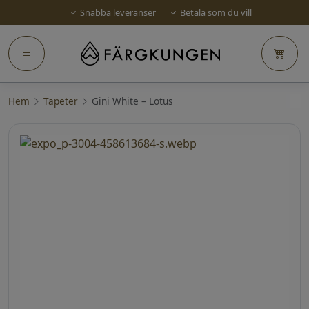
Snabba leveranser
Betala som du vill
Hem
Tapeter
Gini White – Lotus