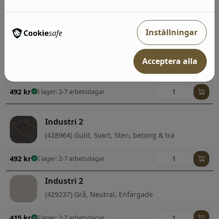
(514483) Grå, Neutral, Sten, betong & trä
Inställningar
492
kr
I lager: 2-7 arbetsdagar
Industri 2
Acceptera alla
(514407) Beige, Neutral, Sten, betong & trä;Barn
492
kr
I lager: 2-7 arbetsdagar
Industri 2
(428964) Guld, Svart, Sten, betong & trä
492
kr
I lager: 2-7 arbetsdagar
Industri 2
(429237) Grå, Neutral, Enfärgade
415
kr
I lager: 2-7 arbetsdagar