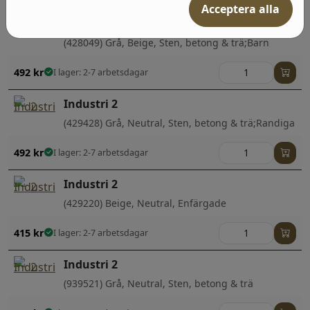
Acceptera alla
Industri 2
(428049) Grå, Beige, Sten, betong & trä;Barn
492
kr
I lager: 2-7 arbetsdagar
Industri 2
(429428) Grå, Neutral, Sten, betong & trä;Randiga
492
kr
I lager: 2-7 arbetsdagar
Industri 2
(429220) Beige, Neutral, Enfärgade
415
kr
I lager: 2-7 arbetsdagar
Industri 2
(939521) Grå, Neutral, Sten, betong & trä