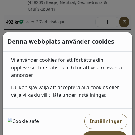
(428209) Beige, Neutral, Geometriska &
Grafiska;Barn
492
kr
I lager: 2-7 arbetsdagar
Industri 2
Denna webbplats använder cookies
(429336) Brun, Enfärgade
415
kr
I lager: 2-7 arbetsdagar
Vi använder cookies för att förbättra din
upplevelse, för statistik och för att visa relevanta
Industri 2
annonser.
(514483) Grå, Neutral, Sten, betong & trä
Du kan sjäv välja att acceptera alla cookies eller
492
kr
I lager: 2-7 arbetsdagar
välja vilka du vill tillåta under inställningar.
Industri 2
(428063) Brun, Röd, Sten, betong & trä;Barn
Inställningar
492
kr
I lager: 2-7 arbetsdagar