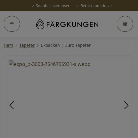
Snabba leveranser
Betala som du vill
Hem
Tapeter
Ekbacken | Duro Tapeter
Föregående
Näst