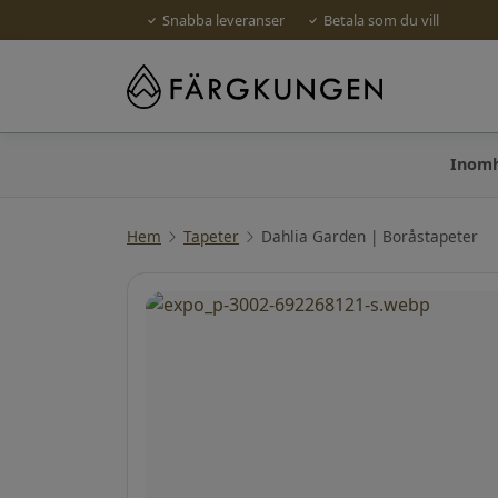
Snabba leveranser
Betala som du vill
Inom
Hem
Tapeter
Dahlia Garden | Boråstapeter