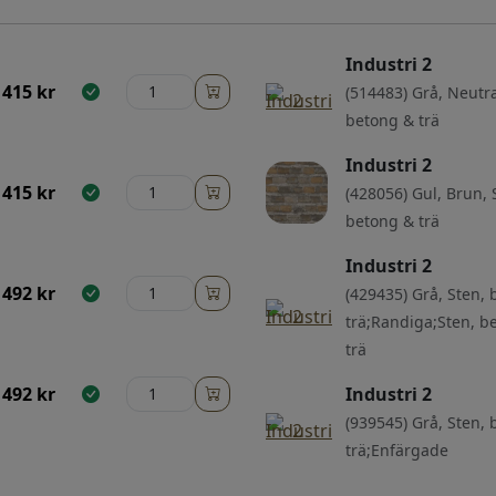
Industri 2
415
kr
(514483) Grå, Neutra
betong & trä
Industri 2
415
kr
(428056) Gul, Brun, 
betong & trä
Industri 2
492
kr
(429435) Grå, Sten,
trä;Randiga;Sten, b
trä
492
kr
Industri 2
(939545) Grå, Sten,
trä;Enfärgade