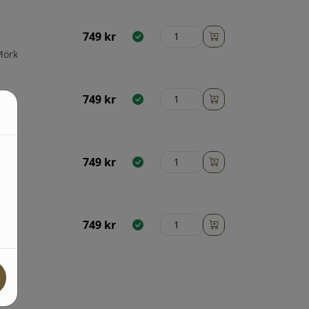
749
kr
Mörk
749
kr
749
kr
jus
749
kr