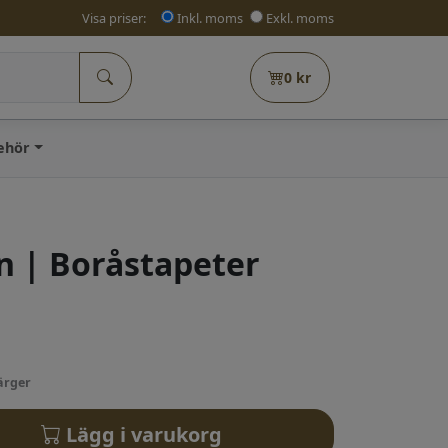
Visa priser:
Inkl. moms
Exkl. moms
0
kr
behör
n | Boråstapeter
ärger
Lägg i varukorg