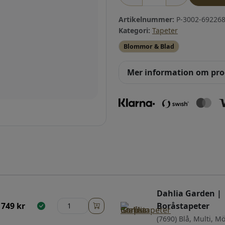
Artikelnummer:
P-3002-692268
Kategori:
Tapeter
Blommor & Blad
Mer information om pr
Dahlia Garden |
749
kr
Boråstapeter
(7690) Blå, Multi, M