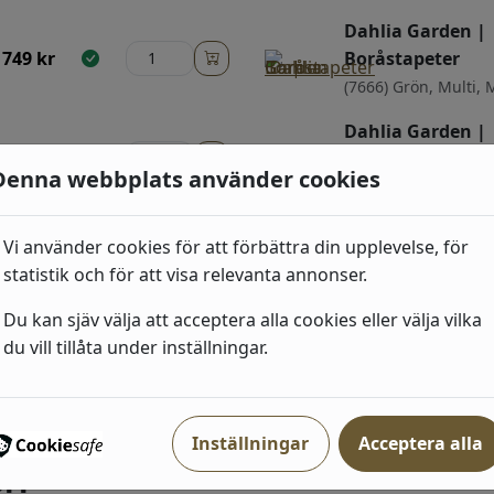
Dahlia Garden |
749
kr
Boråstapeter
(7666) Grön, Multi, 
Dahlia Garden |
749
kr
Boråstapeter
Denna webbplats använder cookies
(6141) Blå, Vit, Mörk
Dahlia Garden |
Vi använder cookies för att förbättra din upplevelse, för
749
kr
Boråstapeter
statistik och för att visa relevanta annonser.
(7664) Grå, Beige, L
Du kan sjäv välja att acceptera alla cookies eller välja vilka
Dahlia Garden |
du vill tillåta under inställningar.
749
kr
Boråstapeter
(7665) Multi, Ljus
Inställningar
Acceptera alla
ri