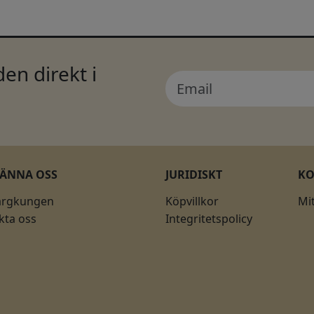
en direkt i
KÄNNA OSS
JURIDISKT
K
ärgkungen
Köpvillkor
Mi
kta oss
Integritetspolicy