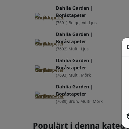
Dahlia Garden |
Boråstapeter
(7691) Beige, Vit, Ljus
Dahlia Garden |
Boråstapeter
(7692) Multi, Ljus
Dahlia Garden |
Boråstapeter
(7693) Multi, Mörk
Dahlia Garden |
Boråstapeter
(7689) Brun, Multi, Mörk
Populärt i denna katego