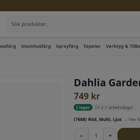
husfärg
Utomhusfärg
Sprayfärg
Tapeter
Verktyg & Till
Dahlia Garde
749
kr
2-7 arbetsdagar
I lager
(7688) Röd, Multi, Ljus
Fler f
−
+