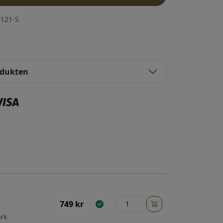
121-S
odukten
749
kr
örk