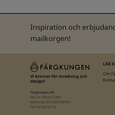
Inspiration och erbjudand
mailkorgen!
LÄR 
Om F
Vi brinner för inredning och
Konta
design!
Färgkungen AB
Org. nr: 559202-4409
Momsreg: SE559202440901
Tel: 060 607 01 50