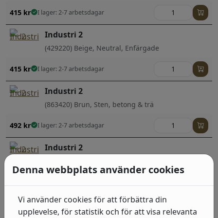
415
kr
I lager: 2-7 arbetsdagar
Industri 2
(429220) Beige, Neutral, Enfärgade
415
kr
I lager: 2-7 arbetsdagar
Industri 2
(863420) Brun, Sten, betong & trä
492
kr
I lager: 2-7 arbetsdagar
Industri 2
(514421) Brun, Sten, betong & trä
Denna webbplats använder cookies
492
kr
I lager: 2-7 arbetsdagar
Vi använder cookies för att förbättra din
Industri 2
upplevelse, för statistik och för att visa relevanta