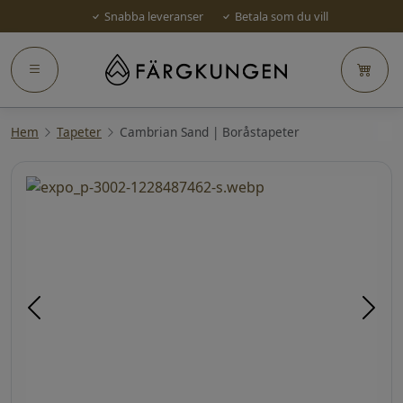
Snabba leveranser
Betala som du vill
Hem
Tapeter
Cambrian Sand | Boråstapeter
Föregående
Näst