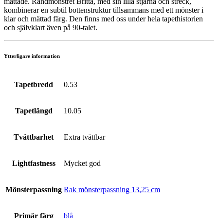
mättade. Randmönstret Britta, med sin lilla stjärna och streck,
kombinerar en subtil bottenstruktur tillsammans med ett mönster i
klar och mättad färg. Den finns med oss under hela tapethistorien
och självklart även på 90-talet.
Ytterligare information
Tapetbredd
0.53
Tapetlängd
10.05
Tvättbarhet
Extra tvättbar
Lightfastness
Mycket god
Mönsterpassning
Rak mönsterpassning 13,25 cm
Primär färg
blå