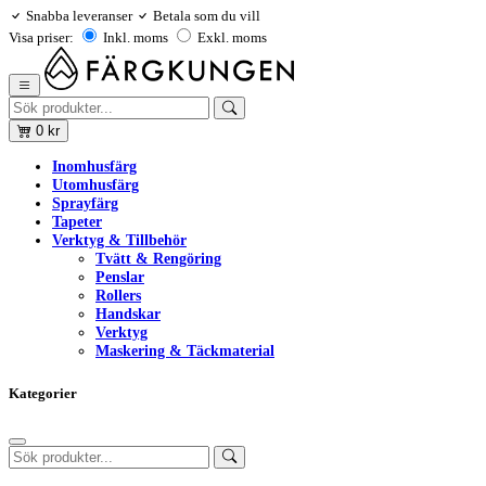
Snabba leveranser
Betala som du vill
Visa priser:
Inkl. moms
Exkl. moms
0
kr
Inomhusfärg
Utomhusfärg
Sprayfärg
Tapeter
Verktyg & Tillbehör
Tvätt & Rengöring
Penslar
Rollers
Handskar
Verktyg
Maskering & Täckmaterial
Kategorier