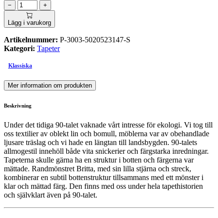
−
+
Lägg i varukorg
Artikelnummer:
P-3003-5020523147-S
Kategori:
Tapeter
Klassiska
Mer information om produkten
Beskrivning
Under det tidiga 90-talet vaknade vårt intresse för ekologi. Vi tog till
oss textilier av oblekt lin och bomull, möblerna var av obehandlade
ljusare träslag och vi hade en längtan till landsbygden. 90-talets
allmogestil innehöll både vita snickerier och färgstarka inredningar.
Tapeterna skulle gärna ha en struktur i botten och färgerna var
mättade. Randmönstret Britta, med sin lilla stjärna och streck,
kombinerar en subtil bottenstruktur tillsammans med ett mönster i
klar och mättad färg. Den finns med oss under hela tapethistorien
och självklart även på 90-talet.