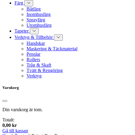
Färg
Båtfärg
Inomhusfärg
Sprayfärg
Utomhusfärg
Tapeter
Verktyg & Tillbehör
Handskar
Maskering & Täckmaterial
Penslar
Rollers
Tråg & Skaft
Tvätt & Rengöring
Verktyg
Varukorg
Din varukorg är tom.
Totalt:
0,00
kr
Gå till kassan