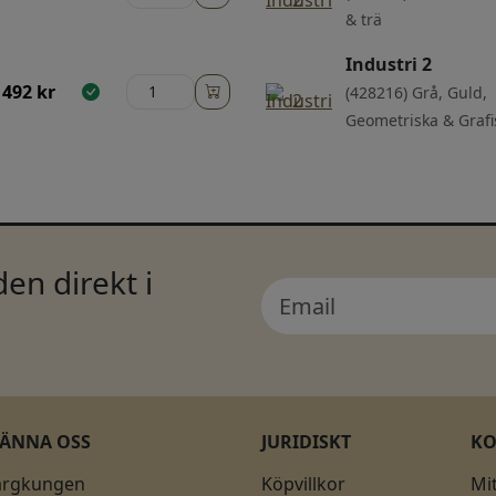
& trä
Industri 2
492
kr
(428216) Grå, Guld,
Geometriska & Grafi
en direkt i
KÄNNA OSS
JURIDISKT
K
ärgkungen
Köpvillkor
Mi