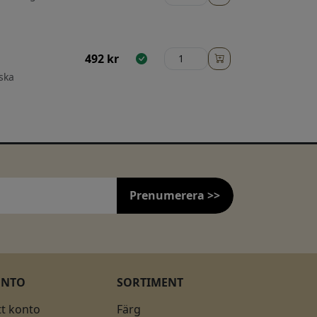
492
kr
ska
Prenumerera >>
ONTO
SORTIMENT
tt konto
Färg