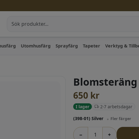
husfärg
Utomhusfärg
Sprayfärg
Tapeter
Verktyg & Till
Blomsteräng 
650
kr
2-7 arbetsdagar
I lager
(398-01) Silver
Fler färger
−
+