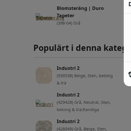
Blomsteräng | Duro
Tapeter
(398-04) Grå
Populärt i denna katego
Industri 2
(939538) Beige, Sten, betong
& trä
Industri 2
(429428) Grå, Neutral, Sten,
betong & trä;Randiga
Industri 2
(428049) Grå, Beige, Sten,