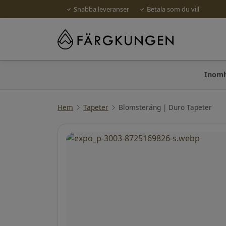
Snabba leveranser
Betala som du vill
Inom
Hem
Tapeter
Blomsteräng | Duro Tapeter