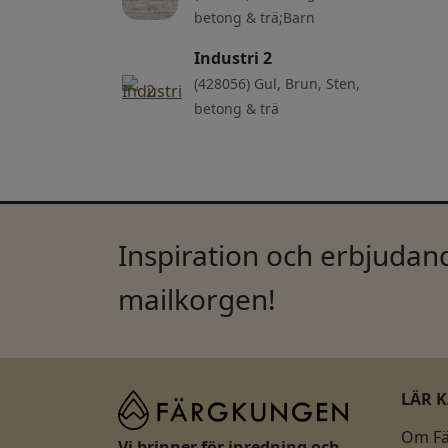
betong & trä;Barn
Industri 2
(428056) Gul, Brun, Sten,
betong & trä
Inspiration och erbjudand
mailkorgen!
LÄR 
Om F
Vi brinner för inredning och