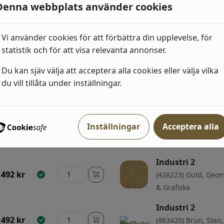
Denna webbplats använder cookies
650
kr
Vi använder cookies för att förbättra din upplevelse, för
statistik och för att visa relevanta annonser.
Du kan sjäv välja att acceptera alla cookies eller välja vilka
ri
du vill tillåta under inställningar.
Industri 2
Inställningar
Acceptera alla
492
kr
(429237) Grå, Neutra
Enfärgade
Industri 2
492
kr
(428223) Guld, Geom
& Grafiska
Industri 2
492
kr
(863420) Brun, Sten