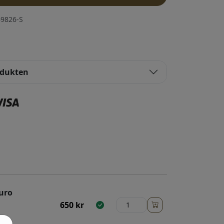
9826-S
odukten
uro
650
kr