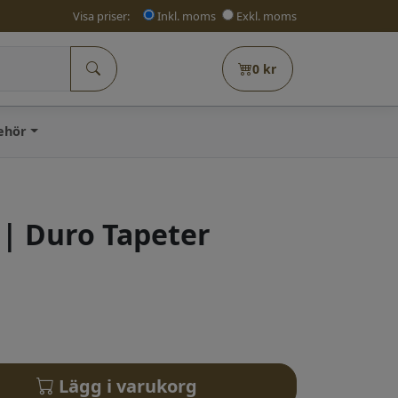
Visa priser:
Inkl. moms
Exkl. moms
0
kr
behör
| Duro Tapeter
Lägg i varukorg