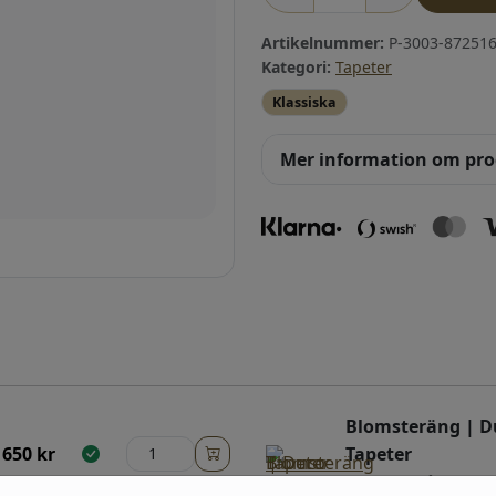
Artikelnummer:
P-3003-872516
Kategori:
Tapeter
Klassiska
Mer information om pr
Blomsteräng | D
650
kr
Tapeter
(398-02) Grå