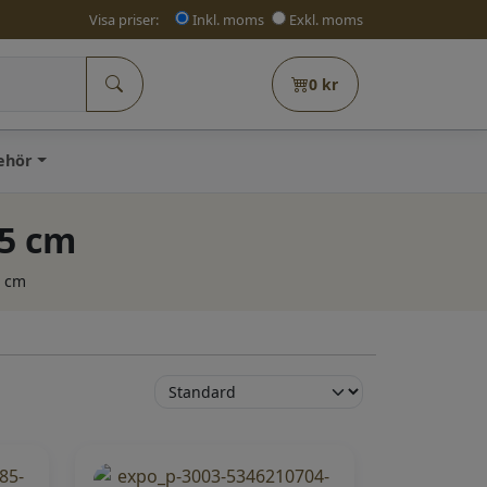
Visa priser:
Inkl. moms
Exkl. moms
0
kr
behör
,5 cm
5 cm