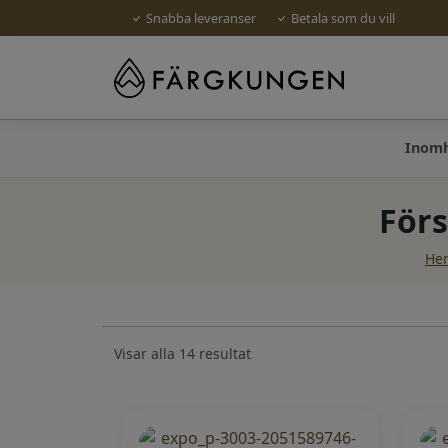
Snabba leveranser
Betala som du vill
Inom
Förs
He
Visar alla 14 resultat