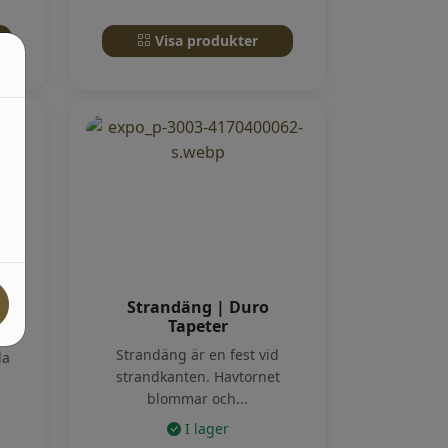
Visa produkter
Strandäng | Duro
Tapeter
a
Strandäng är en fest vid
la
strandkanten. Havtornet
blommar och...
I lager