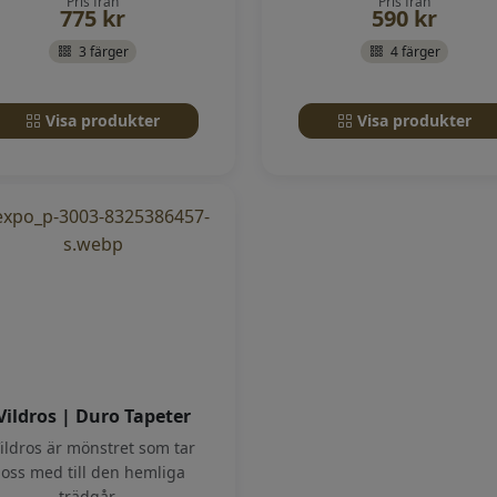
Pris från
Pris från
775
kr
590
kr
3 färger
4 färger
Visa produkter
Visa produkter
Vildros | Duro Tapeter
ildros är mönstret som tar
oss med till den hemliga
trädgår...