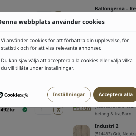
Ballongerna – R
635
kr
(29002) Gul,
Denna webbplats använder cookies
Barn;Stormönstrat
Vi använder cookies för att förbättra din upplevelse, för
635
kr
statistik och för att visa relevanta annonser.
Du kan sjäv välja att acceptera alla cookies eller välja vilka
du vill tillåta under inställningar.
ri
Inställningar
Acceptera alla
Industri 2
(428063) Brun, Röd, 
492
kr
betong & trä;Barn
Industri 2
(514483) Grå, Neutra