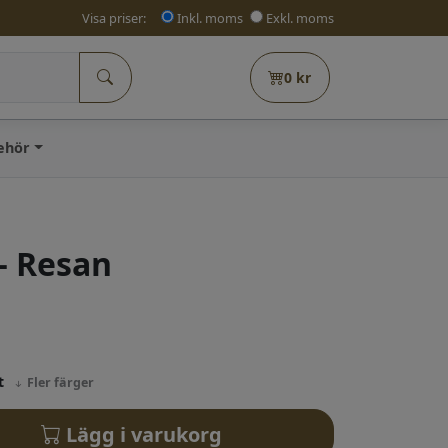
Visa priser:
Inkl. moms
Exkl. moms
0
kr
behör
– Resan
at
Fler färger
Lägg i varukorg