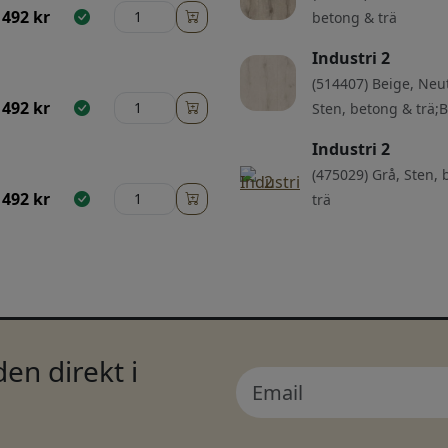
492
kr
betong & trä
Industri 2
(514407) Beige, Neut
492
kr
Sten, betong & trä;
Industri 2
(475029) Grå, Sten,
492
kr
trä
en direkt i