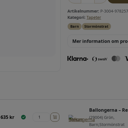
Artikelnummer:
P-3004-978257
Kategori:
Tapeter
Barn
Stormönstrat
Mer information om pr
Ballongerna – R
635
kr
(29004) Grön,
Barn;Stormönstrat