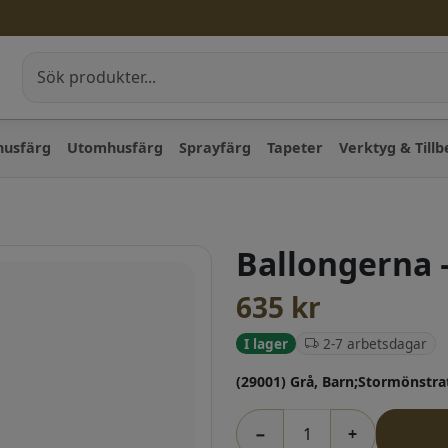
husfärg
Utomhusfärg
Sprayfärg
Tapeter
Verktyg & Till
Ballongerna 
635
kr
2-7 arbetsdagar
I lager
(29001) Grå, Barn;Stormönstr
−
+