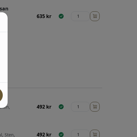
esan
635
kr
492
kr
Sten,
492
kr
l, Sten,