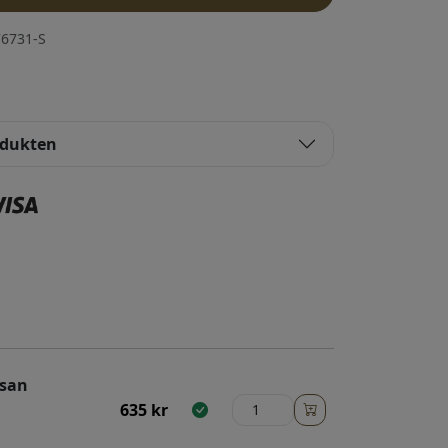
6731-S
odukten
esan
635
kr