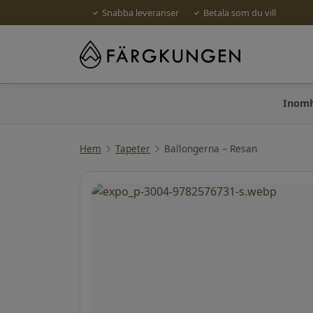
Snabba leveranser
Betala som du vill
Inom
Hem
Tapeter
Ballongerna – Resan