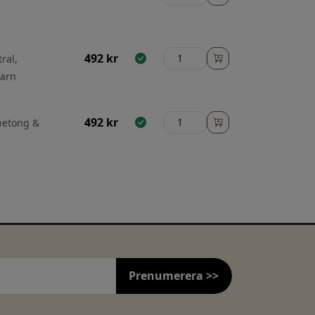
492
kr
ral,
Barn
492
kr
 betong &
Prenumerera >>