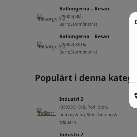
Ballongerna – Resan
(29006) Blå,
Barn;Stormönstrat
Ballongerna – Resan
(29003) Rosa,
Barn;Stormönstrat
Populärt i denna katego
Industri 2
(939330) Grå, Röd, Sten,
betong & trä;Sten, betong &
trä;Barn
Industri 2