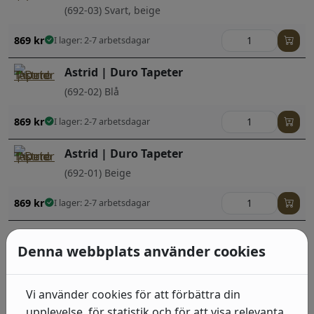
(692-03) Svart, beige
869
kr
I lager: 2-7 arbetsdagar
Astrid | Duro Tapeter
(692-02) Blå
869
kr
I lager: 2-7 arbetsdagar
Astrid | Duro Tapeter
(692-01) Beige
869
kr
I lager: 2-7 arbetsdagar
Denna webbplats använder cookies
Populärt i denna kategori
Vi använder cookies för att förbättra din
Industri 2
upplevelse, för statistik och för att visa relevanta