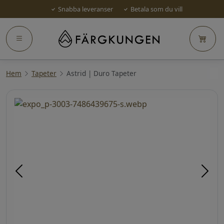
Snabba leveranser
Betala som du vill
Hem
Tapeter
Astrid | Duro Tapeter
Föregående
Näst